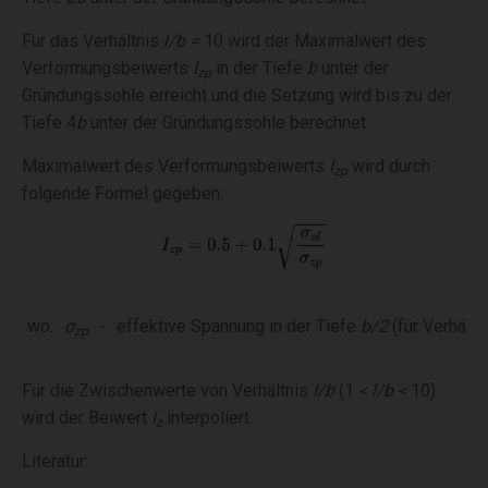
Für das Verhältnis
l/b =
10 wird der Maximalwert des
Verformungsbeiwerts
I
in der Tiefe
b
unter der
zp
Gründungssohle erreicht und die Setzung wird bis zu der
Tiefe 4
b
unter der Gründungssohle berechnet.
Maximalwert des Verformungsbeiwerts
I
wird durch
zp
folgende Formel gegeben:
wo:
σ
-
effektive Spannung in der Tiefe
b/2
(für Verhältn
zp
Für die Zwischenwerte von Verhältnis
l/b
(1
< l/b <
10)
wird der Beiwert
I
interpoliert.
z
Literatur: