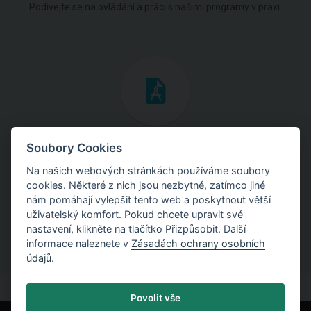
Podívejte se na ovládání a práci s našimi programy v praxi.
Inženýrské manuály
Soubory Cookies
Na našich webových stránkách používáme soubory
Stáhněte si manuály s teoretickými i praktickými ukázkami
cookies. Některé z nich jsou nezbytné, zatímco jiné
použití programů.
nám pomáhají vylepšit tento web a poskytnout větší
uživatelský komfort. Pokud chcete upravit své
nastavení, klikněte na tlačítko Přizpůsobit. Další
informace naleznete v
Zásadách ochrany osobních
údajů
.
Povolit vše