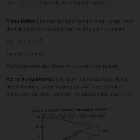
wo:
t
-
Dauer der Belastung in Jahren
yr
Modulfaktor
χ
basiert auf dem Verhältnis der Länge
l
und
der Fundamentbreite
b
und wird nachfolgend bestimmt:
l/b =
1 ->
χ =
2,5
l/b =
10 ->
χ =
3,5
Zwischenwerte des Beiwerts
χ
werden interpoliert.
Verformungsbeiwert
I
wird auf der horizontalen Achse
z
des folgenden Graphs abgezogen. Auf der vertikalen
Achse wird die Tiefe unter der Gründungssohle angezeigt.