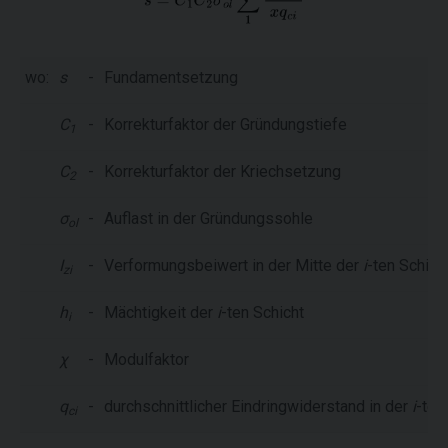
wo:
s
-
Fundamentsetzung
C
-
Korrekturfaktor der Gründungstiefe
1
C
-
Korrekturfaktor der Kriechsetzung
2
σ
-
Auflast in der Gründungssohle
ol
I
-
Verformungsbeiwert in der Mitte der
i
-ten Schich
zi
h
-
Mächtigkeit der
i
-ten Schicht
i
χ
-
Modulfaktor
q
-
durchschnittlicher Eindringwiderstand in der
i
-ten
ci