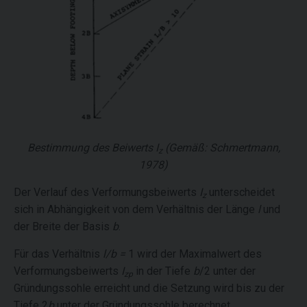
Bestimmung des Beiwerts
I
(Gemäß: Schmertmann,
z
1978)
Der Verlauf des Verformungsbeiwerts
I
unterscheidet
z
sich in Abhängigkeit von dem Verhältnis der Länge
l
und
der Breite der Basis
b
.
Für das Verhältnis
l/b =
1 wird der Maximalwert des
Verformungsbeiwerts
I
in der Tiefe
b
/2 unter der
zp
Gründungssohle erreicht und die Setzung wird bis zu der
Tiefe 2
b
unter der Gründungssohle berechnet.