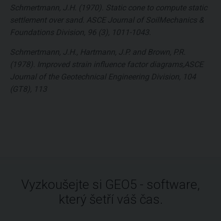
Schmertmann, J.H. (1970). Static cone to compute static
settlement over sand. ASCE Journal of SoilMechanics &
Foundations Division, 96 (3), 1011-1043.
Schmertmann, J.H., Hartmann, J.P. and Brown, P.R.
(1978). Improved strain influence factor diagrams,ASCE
Journal of the Geotechnical Engineering Division, 104
(GT8), 113
Vyzkoušejte si GEO5 - software,
který šetří váš čas.