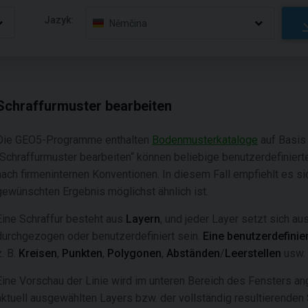
Jazyk:
Němčina
Schraffurmuster bearbeiten
Die GEO5-Programme enthalten
Bodenmusterkataloge
auf Basis
„Schraffurmuster bearbeiten“ können beliebige benutzerdefiniert
nach firmeninternen Konventionen. In diesem Fall empfiehlt es s
gewünschten Ergebnis möglichst ähnlich ist.
Eine Schraffur besteht aus
Layern
, und jeder Layer setzt sich au
durchgezogen oder benutzerdefiniert sein.
Eine benutzerdefinier
z. B.
Kreisen
,
Punkten
,
Polygonen
,
Abständen
/
Leerstellen
usw.
Eine Vorschau der Linie wird im unteren Bereich des Fensters an
aktuell ausgewählten Layers bzw. der vollständig resultierenden 