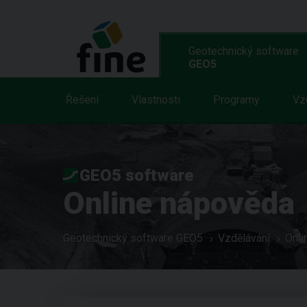
Geotechnický software
GEO5
Řešení
Vlastnosti
Programy
Vz
GEO5 software
Online nápověda
Geotechnický software GEO5
Vzdělávání
Onli