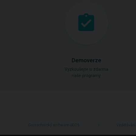
Demoverze
Vyzkoušejte si zdarma
naše programy.
Geotechnický software GEO5
Vzdělávání