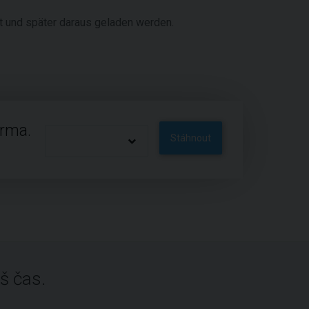
rt und später daraus geladen werden.
arma.
Stáhnout
š čas.