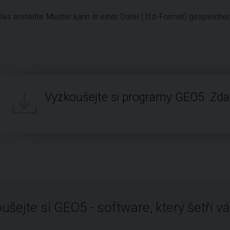
Das erstellte Muster kann in einer Datei (.ffd-Format) gespeiche
Vyzkoušejte si programy GEO5. Zd
ušejte si GEO5 - software, který šetří vá