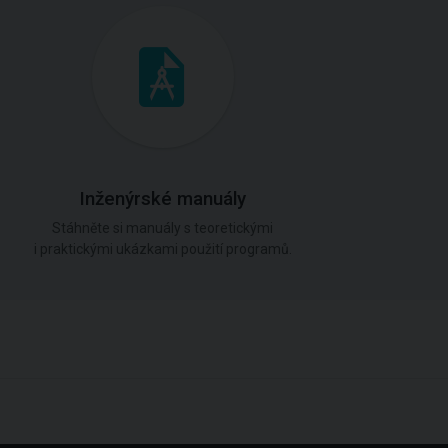
Inženýrské manuály
Stáhněte si manuály s teoretickými
i praktickými ukázkami použití programů.