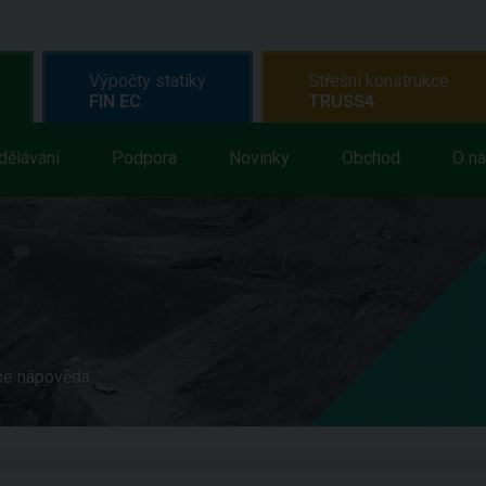
Výpočty statiky
Střešní konstrukce
FIN EC
TRUSS4
dělávání
Podpora
Novinky
Obchod
O n
ne nápověda