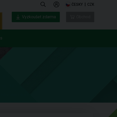
ČESKY
CZK
Vyzkoušet zdarma
Obchod
ás