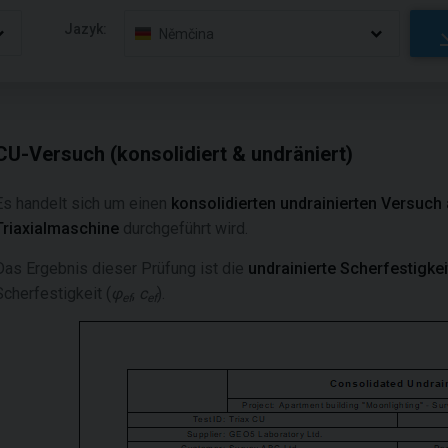
Jazyk:
Němčina
CU-Versuch (konsolidiert & undräniert)
Es handelt sich um einen
konsolidierten undrainierten Versuch
Triaxialmaschine
durchgeführt wird.
Das Ergebnis dieser Prüfung ist die
undrainierte Scherfestigkei
Scherfestigkeit (
φ
,
c
).
ef
ef