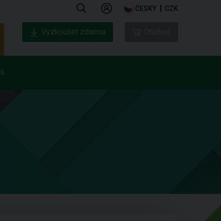
ČESKY
CZK
Vyzkoušet zdarma
Obchod
ás