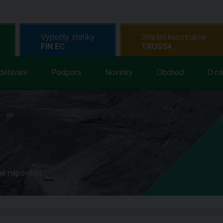
Výpočty statiky
Střešní konstrukce
FIN EC
TRUSS4
dělávání
Podpora
Novinky
Obchod
O n
ne nápověda