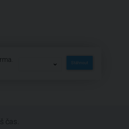
arma.
Stáhnout
š čas.