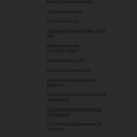
Korngrößenverteilung
Zustandsgrenzen
Proctorversuch
California Bearing Ratio (CBR,
IBI)
Bestimmung der
Durchlässigkeit
Ödometerversuch
Direkte Scherversuch
Einaxialer Druckversuch
(Boden)
UU-Versuch (unkonsolidiert &
undräniert)
CU-Versuch (konsolidiert &
undräniert)
CD-Versuch (konsolidiert &
dräniert)