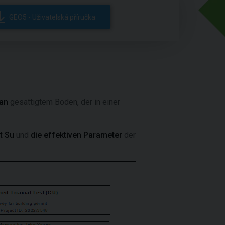
GEO5 - Uživatelská příručka
 an
gesättigtem Boden, der in einer
t Su
und
die effektiven Parameter
der