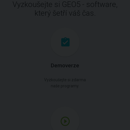
Vyzkoušejte si GEO5 - software,
který šetří váš čas.
Demoverze
Vyzkoušejte si zdarma
naše programy.