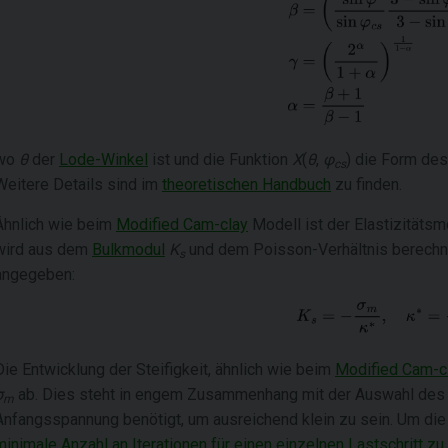
wo
θ
der
Lode-Winkel
ist und die Funktion
Χ
(
θ
,
φ
) die Form de
cs
Weitere Details sind im
theoretischen Handbuch
zu finden.
Ähnlich wie beim
Modified Cam-clay
Modell ist der Elastizitäts
wird aus dem
Bulkmodul
K
und dem Poisson-Verhältnis berechn
s
angegeben:
Die Entwicklung der Steifigkeit, ähnlich wie beim
Modified Cam-c
σ
ab. Dies steht in engem Zusammenhang mit der Auswahl de
m
Anfangsspannung benötigt, um ausreichend klein zu sein. Um die 
minimale Anzahl an Iterationen für einen einzelnen Lastschritt zu