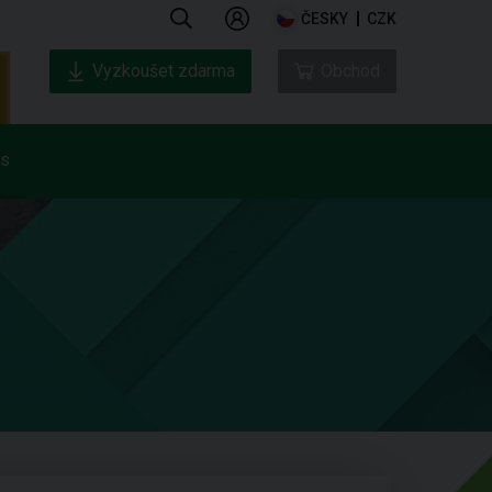
ČESKY
CZK
Vyzkoušet zdarma
Obchod
ás