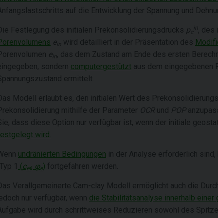
Anfangslastschritts auf die Entwicklung der Spannung und Dehn
in
Die Festlegung des initialen Prekonsolidierungsdrucks
p
, des
c
Porenvolumens
e
wird detailliert in der Präsentation des
Modifi
in
Porenvolumen
e
, das dem Zustand am Ende des ersten Berechnun
in
eingegeben, sondern
computergestützt
aus dem eingegebenen P
Spannungszustand ermittelt.
Das Modell erlaubt es, den initialen Wert des Prekonsolidierun
Prekonsolidierung mithilfe der Parameter
OCR
und
POP
anzupass
Sie, dass diese Option nur verfügbar ist, wenn der initiale geost
festgelegt wird.
Wenn
undränierten Bedingungen
in der Analyse erforderlich sind
(Typ 1
(
c
,
φ
)
fortgefahren werden.
ef
e
Das Verallgemeinerte Cam-clay Modell ermöglicht auch die Durchf
jedoch nur verfügbar, wenn
die Stabilitätsanalyse innerhalb ein
Aufgabe wird durch schrittweises Reduzieren sowohl des Spitze