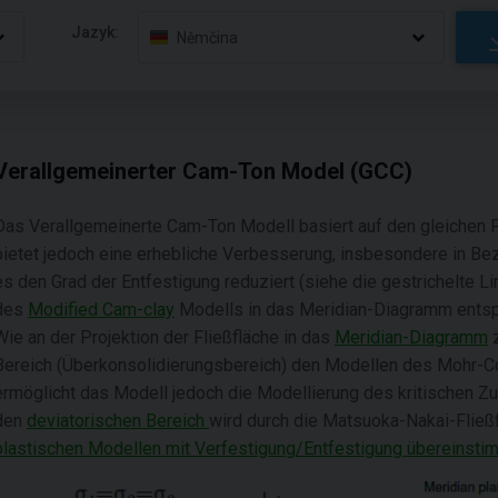
Jazyk:
Němčina
Verallgemeinerter Cam-Ton Model (GCC)
Das Verallgemeinerte Cam-Ton Modell basiert auf den gleichen 
bietet jedoch eine erhebliche Verbesserung, insbesondere in Be
es den Grad der Entfestigung reduziert (siehe die gestrichelte Li
des
Modified Cam-clay
Modells in das Meridian-Diagramm entspri
Wie an der Projektion der Fließfläche in das
Meridian-Diagramm
z
Bereich (Überkonsolidierungsbereich) den Modellen des Mohr-
ermöglicht das Modell jedoch die Modellierung des kritischen Zu
den
deviatorischen Bereich
wird durch die Matsuoka-Nakai-Fließf
plastischen Modellen mit Verfestigung/Entfestigung übereinsti