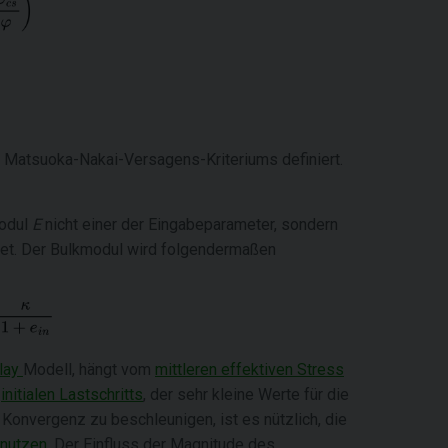
s Matsuoka-Nakai-Versagens-Kriteriums definiert.
modul
E
nicht einer der Eingabeparameter, sondern
et. Der Bulkmodul wird folgendermaßen
lay
Modell, hängt vom
mittleren effektiven Stress
s
initialen Lastschritts
, der sehr kleine Werte für die
Konvergenz zu beschleunigen, ist es nützlich, die
 nutzen
. Der Einfluss der Magnitude des