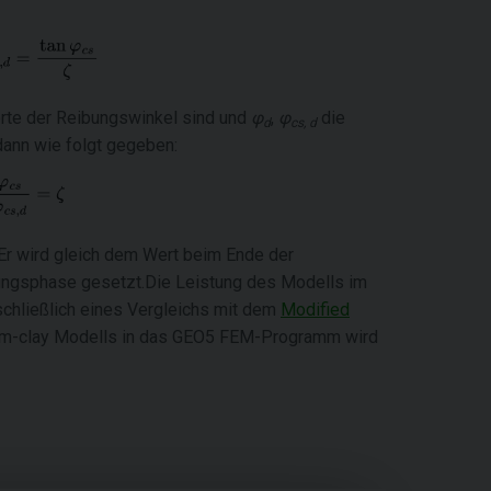
rte der Reibungswinkel sind und
φ
,
φ
die
d
cs, d
dann wie folgt gegeben:
Er wird gleich dem Wert beim Ende der
ngsphase gesetzt.Die Leistung des Modells im
schließlich eines Vergleichs mit dem
Modified
am-clay Modells in das GEO5 FEM-Programm wird