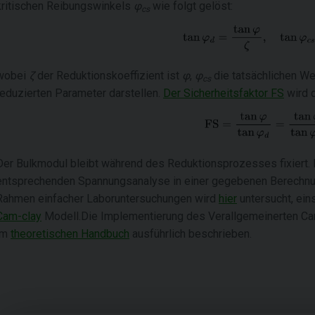
kritischen Reibungswinkels
φ
wie folgt gelöst:
cs
wobei
ζ
der Reduktionskoeffizient ist
φ
,
φ
die tatsächlichen We
cs
reduzierten Parameter darstellen.
Der Sicherheitsfaktor FS
wird 
Der Bulkmodul bleibt während des Reduktionsprozesses fixiert. 
entsprechenden Spannungsanalyse in einer gegebenen Berechnu
Rahmen einfacher Laboruntersuchungen wird
hier
untersucht, ein
Cam-clay
Modell.Die Implementierung des Verallgemeinerten C
im
theoretischen Handbuch
ausführlich beschrieben.