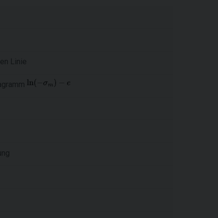
en Linie
iagramm
ung