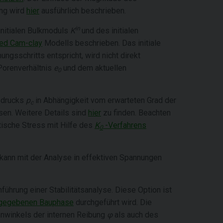
ung wird
hier
ausführlich beschrieben.
in
 initialen Bulkmoduls
K
und des initialen
ed Cam-clay
Modells beschrieben. Das initiale
gsschritts entspricht, wird nicht direkt
orenverhältnis
e
und dem aktuellen
0
gsdrucks
p
in Abhängigkeit vom erwarteten Grad der
c
en. Weitere Details sind
hier
zu finden. Beachten
atische Stress mit Hilfe des
K
-Verfahrens
0
, kann mit der Analyse in effektiven Spannungen
ührung einer Stabilitätsanalyse. Diese Option ist
er gegebenen Bauphase
durchgeführt wird. Die
nwinkels der internen Reibung
φ
als auch des