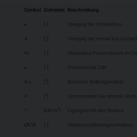
Symbol
Einheiten
Beschreibung
[-]
Steigung der Schwelllinie
[-]
Steigung der normal konsolidiert
[-]
Maximales Porenvolumen im D
[-]
Poisson'sche Zahl
[°]
Kritischer Reibungswinkel
[°]
Spitzenwinkel der internen Reib
3
[kN/m
]
Eigengewicht des Bodens
[-]
Überkonsolidierungsverhältnis