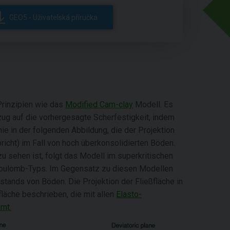
GEO5 - Uživatelská příručka
Prinzipien wie das
Modified Cam-clay
Modell. Es
zug auf die vorhergesagte Scherfestigkeit, indem
nie in der folgenden Abbildung, die der Projektion
cht) im Fall von hoch überkonsolidierten Böden.
u sehen ist, folgt das Modell im superkritischen
Coulomb-Typs. Im Gegensatz zu diesen Modellen
stands von Böden. Die Projektion der Fließfläche in
läche beschrieben, die mit allen
Elasto-
mmt.