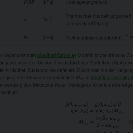
[kPa]
Überlagerungsdruck
Thermischer Ausdehnungskoeffiz
[1/°]
Temperatureffekten)
[kPa]
Prekonsolidierungsdruck
m Gegensatz zum
Modified Cam-clay
Modell ist der kritische 
Eingabeparameter. Darüber hinaus führt das Modell den Spitzenw
der kritischen Zustandslinie definiert. Zusammen mit der Neigung
Neigung der kritischen Zustandslinie
M
im
Modified Cam-clay 
cs
Anwendung des Matsuoka-Nakai-Versagens-Kriteriums bereitgeste
Handbuch.