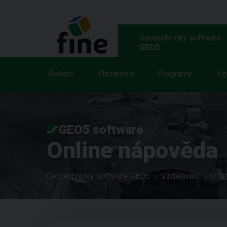
Geotechnický software
GEO5
Řešení
Vlastnosti
Programy
Vz
GEO5 software
Online nápověda
Geotechnický software GEO5
Vzdělávání
Onli