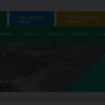
Výpočty statiky
Střešní konstrukce
FIN EC
TRUSS4
dělávání
Podpora
Novinky
Obchod
O n
ne nápověda