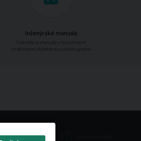
Inženýrské manuály
Stáhněte si manuály s teoretickými
i praktickými ukázkami použití programů.
Partneři ve světě