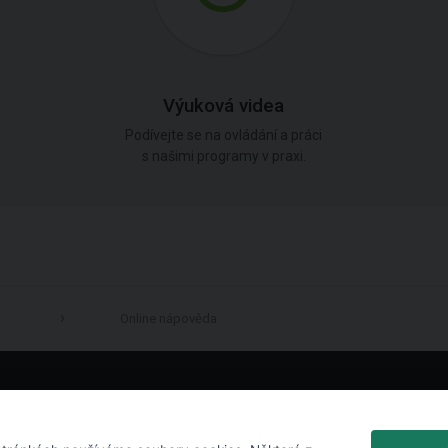
Výuková videa
Podívejte se na ovládání a práci
s našimi programy v praxi.
Online nápověda
LinkedIn