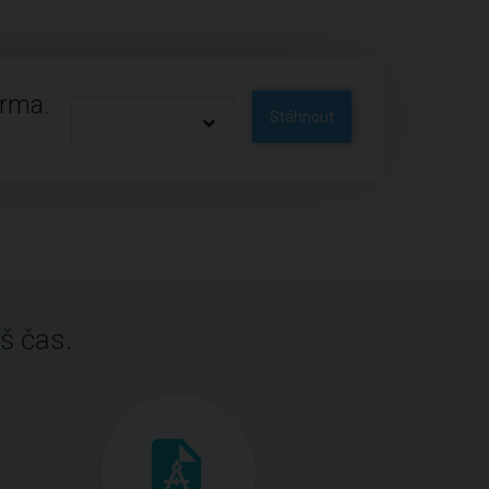
arma.
Stáhnout
š čas.