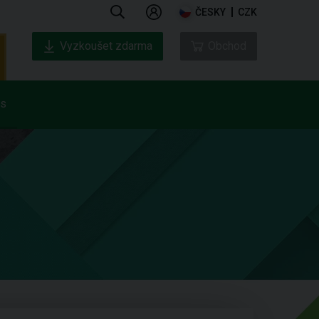
ČESKY
CZK
Vyzkoušet zdarma
Obchod
ás