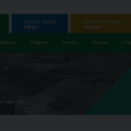
Výpočty statiky
Střešní konstrukce
FIN EC
TRUSS4
dělávání
Podpora
Novinky
Obchod
O n
ne nápověda