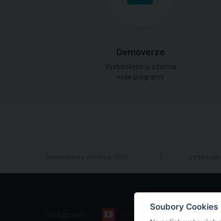
Demoverze
Vyzkoušejte si zdarma
naše programy.
Geotechnický software GEO5
Vzdělávání
Soubory Cookies
Sledujte nás:
Youtube
Facebook