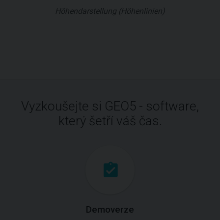
Höhendarstellung (Höhenlinien)
Vyzkoušejte si GEO5 - software,
který šetří váš čas.
Demoverze