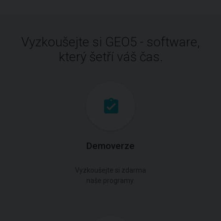
Vyzkoušejte si GEO5 - software,
který šetří váš čas.
Demoverze
Vyzkoušejte si zdarma
naše programy.