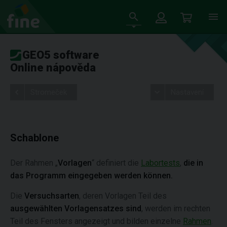
GEO5 software
Online nápověda
Stromeček
Nastavení
Schablone
Der Rahmen „
Vorlagen
“ definiert die
Labortests
,
die in
das Programm eingegeben werden können.
Die
Versuchsarten
, deren Vorlagen Teil des
ausgewählten Vorlagensatzes sind
, werden im rechten
Teil des Fensters angezeigt und bilden einzelne
Rahmen
.