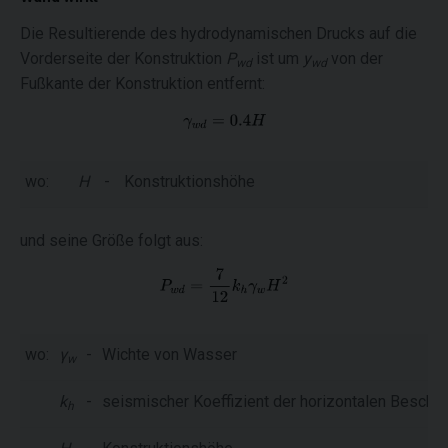
Die Resultierende des hydrodynamischen Drucks
auf die
Vorderseite der Konstruktion
P
ist um
y
von der
wd
wd
Fußkante der Konstruktion entfernt:
wo:
H
-
Konstruktionshöhe
und seine Größe folgt aus:
wo:
γ
-
Wichte von Wasser
w
k
-
seismischer Koeffizient der horizontalen Beschl
h