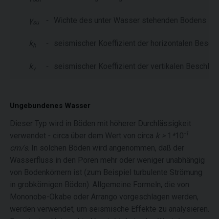
γ
-
Wichte des unter Wasser stehenden Bodens
su
k
-
seismischer Koeffizient der horizontalen Besch
h
k
-
seismischer Koeffizient der vertikalen Beschleu
v
Ungebundenes Wasser
Dieser Typ wird in Böden mit höherer Durchlässigkeit
-1
verwendet - circa über dem Wert von circa
k >
1
*
10
cm/s
. In solchen Böden wird angenommen, daß der
Wasserfluss in den Poren mehr oder weniger unabhängig
von Bodenkörnern ist (zum Beispiel turbulente Strömung
in grobkörnigen Böden). Allgemeine Formeln, die von
Mononobe-Okabe oder Arrango vorgeschlagen werden,
werden verwendet, um seismische Effekte zu analysieren.