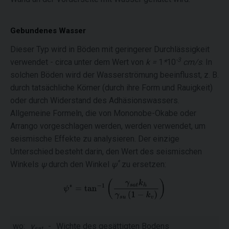
Gebundenes Wasser
Dieser Typ wird in Böden mit geringerer Durchlässigkeit
-3
verwendet - circa unter dem Wert von
k =
1
*
10
cm/s
. In
solchen Böden wird der Wasserströmung beeinflusst, z. B.
durch tatsächliche Körner (durch ihre Form und Rauigkeit)
oder durch Widerstand des Adhäsionswassers.
Allgemeine Formeln, die von Mononobe-Okabe oder
Arrango vorgeschlagen werden, werden verwendet, um
seismische Effekte zu analysieren. Der einzige
Unterschied besteht darin, den Wert des seismischen
*
Winkels
ψ
durch den Winkel
ψ
zu ersetzen:
wo:
γ
-
Wichte des gesättigten Bodens
sat