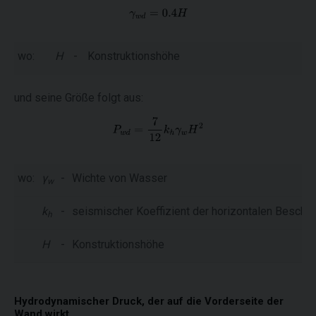
wo:
H
-
Konstruktionshöhe
und seine Größe folgt aus:
wo:
γ
-
Wichte von Wasser
w
k
-
seismischer Koeffizient der horizontalen Beschl
h
H
-
Konstruktionshöhe
Hydrodynamischer Druck, der auf die Vorderseite der
Wand wirkt