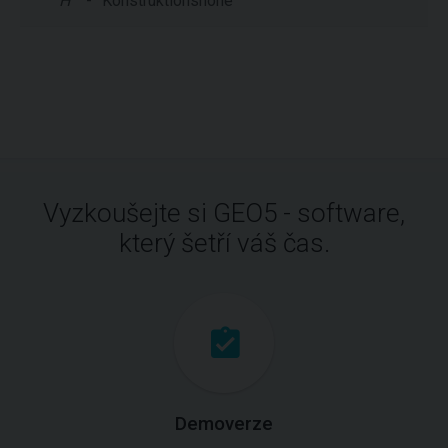
H
-
Konstruktionshöhe
Vyzkoušejte si GEO5 - software,
který šetří váš čas.
Demoverze