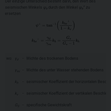
Der einzige Unterschied besteht darin, den Wert des
+
seismischen Winkels
ψ
durch den Winkel
ψ
zu
e
e
ersetzen:
wo:
γ
-
Wichte des trockenen Bodens
d
γ
-
Wichte des unter Wasser stehenden Bodens
su
k
-
seismischer Koeffizient der horizontalen Beschl
h
k
-
seismischer Koeffizient der vertikalen Beschleu
v
G
-
specifische Gewichtskraft
S