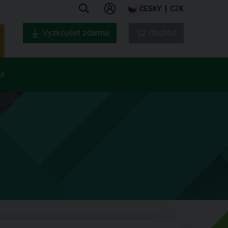
ČESKY
CZK
Vyzkoušet zdarma
Obchod
ás