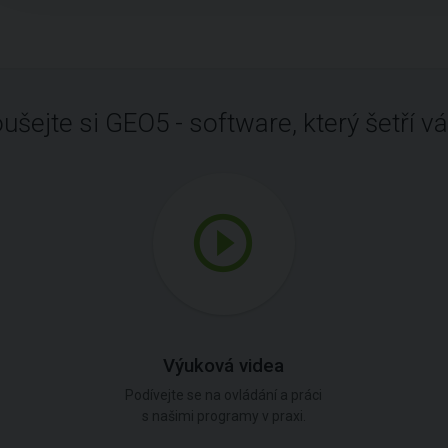
ušejte si GEO5 - software, který šetří vá
Výuková videa
Podívejte se na ovládání a práci
s našimi programy v praxi.