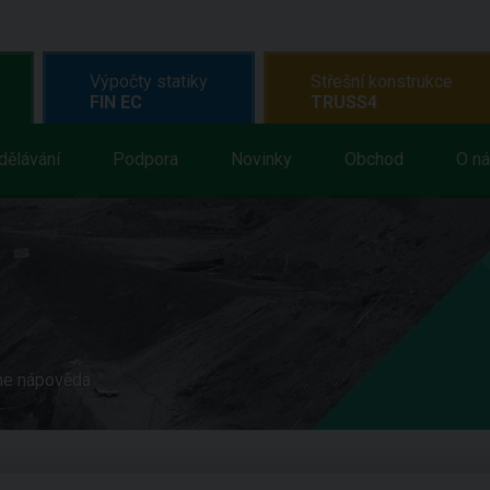
Výpočty statiky
Střešní konstrukce
FIN EC
TRUSS4
dělávání
Podpora
Novinky
Obchod
O n
ne nápověda