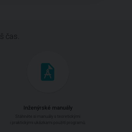
š čas.
Inženýrské manuály
Stáhněte si manuály s teoretickými
i praktickými ukázkami použití programů.