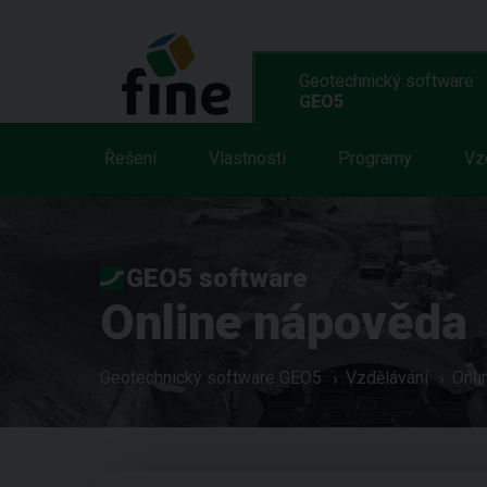
Geotechnický software
GEO5
Řešení
Vlastnosti
Programy
Vz
GEO5 software
Online nápověda
Geotechnický software GEO5
Vzdělávání
Onli