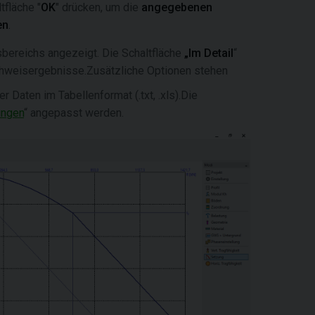
tfläche "
OK
" drücken, um die
angegebenen
en
.
sbereichs angezeigt. Die Schaltfläche
„Im Detail
“
Nachweisergebnisse.Zusätzliche Optionen stehen
er Daten im Tabellenformat (.txt, .xls).Die
ungen
“ angepasst werden.