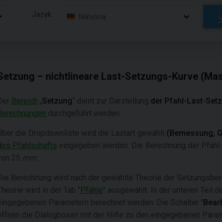
Jazyk:
Němčina
Setzung – nichtlineare Last-Setzungs-Kurve (Ma
Der
Bereich
„
Setzung
“ dient zur Darstellung
der Pfahl-Last-Set
Berechnungen
durchgeführt werden.
Über die Dropdownliste wird die Lastart gewählt
(Bemessung, 
des Pfahlschafts
eingegeben werden. Die Berechnung der Pfahl-L
von 25
mm
.
Die Berechnung wird nach der gewählte Theorie der Setzungsber
Theorie wird in der Tab "
Pfähle
" ausgewählt. In der unteren Teil d
eingegebenen Parametern berechnet werden. Die Schalter "
Bear
öffnen die Dialogboxen mit der Hilfe zu den eingegebenen Para