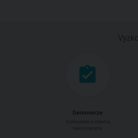
Vyzko
Demoverze
Vyzkoušejte si zdarma
naše programy.