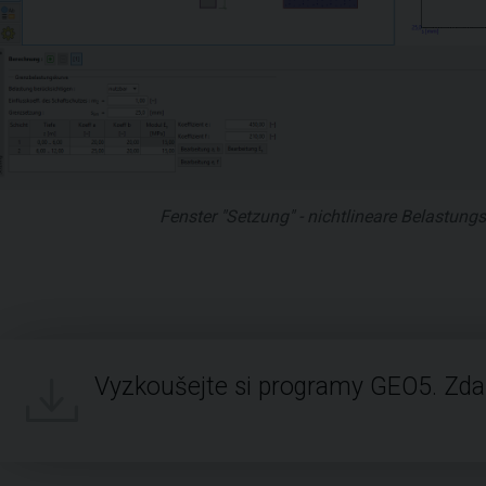
Fenster "Setzung" - nichtlineare Belastun
Vyzkoušejte si programy GEO5. Zd