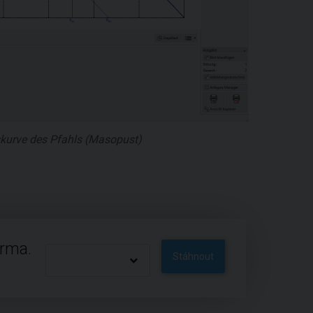
gskurve des Pfahls (Masopust)
arma.
Stáhnout