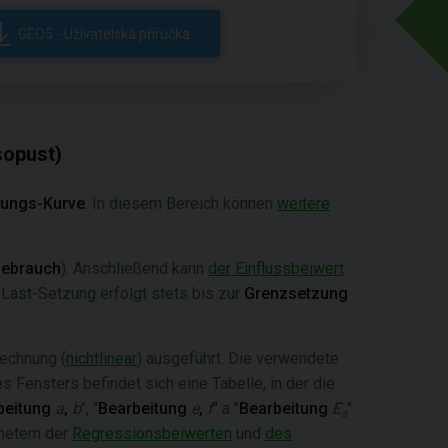
GEO5 - Uživatelská příručka
sopust)
zungs-Kurve
. In diesem Bereich können
weitere
Gebrauch
). Anschließend kann
der Einflussbeiwert
ast-Setzung erfolgt stets bis zur
Grenzsetzung
echnung (
nichtlinear
) ausgeführt. Die verwendete
es Fensters befindet sich eine Tabelle, in der die
beitung
a
,
b
", "
Bearbeitung
e
,
f
" a "
Bearbeitung
E
"
s
metern der
Regressionsbeiwerten
und
des