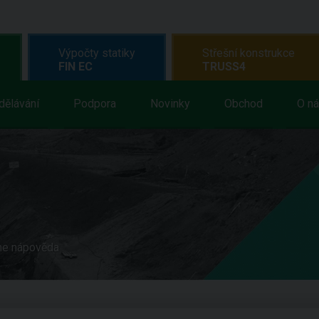
Výpočty statiky
Střešní konstrukce
FIN EC
TRUSS4
dělávání
Podpora
Novinky
Obchod
O n
ne nápověda