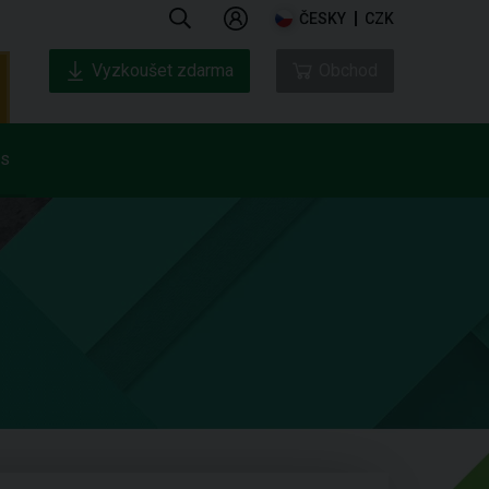
ČESKY
CZK
Vyzkoušet zdarma
Obchod
ás