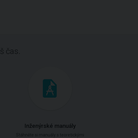
š čas.
Inženýrské manuály
Stáhněte si manuály s teoretickými