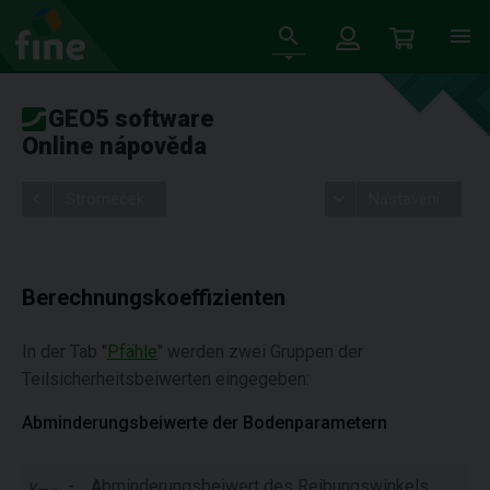
GEO5 software
Online nápověda
Stromeček
Nastavení
Berechnungskoeffizienten
In der Tab "
Pfähle
" werden zwei Gruppen der
Teilsicherheitsbeiwerten eingegeben:
Abminderungsbeiwerte der Bodenparametern
γ
-
Abminderungsbeiwert des Reibungswinkels