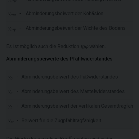
mφ
γ
-
Abminderungsbeiwert der Kohäsion
mc
γ
-
Abminderungsbeiwert der Wichte des Bodens
mγ
Es ist möglich auch die Reduktion
tgφ
wählen
.
Abminderungsbeiwerte des Pfahlwiderstandes
γ
-
Abminderungsbeiwert des Fußwiderstandes
b
γ
-
Abminderungsbeiwert des Mantelwiderstandes
s
γ
-
Abminderungsbeiwert der vertikalen Gesamttragfähigk
t
γ
-
Beiwert für die Zugpfahltragfähigkeit
st
Die Werte der einzelnen Koeffizienten sind in der