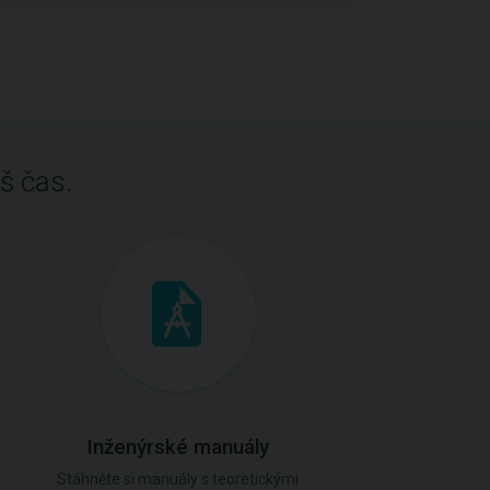
š čas.
Inženýrské manuály
Stáhněte si manuály s teoretickými