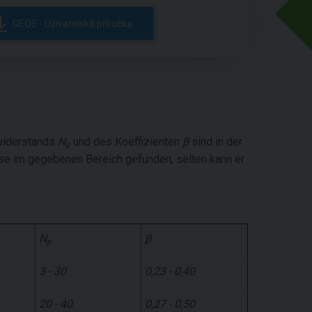
GEO5 - Uživatelská příručka
widerstands
N
und des Koeffizienten
β
sind in der
p
e im gegebenen Bereich gefunden, selten kann er
N
β
p
3 - 30
0,23 - 0,40
20 - 40
0,27 - 0,50