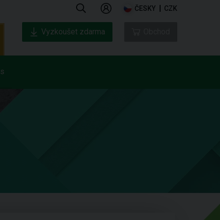
ČESKY
CZK
Vyzkoušet zdarma
Obchod
ás