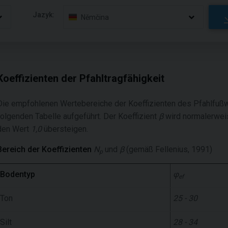
Jazyk:
Němčina
Koeffizienten der Pfahltragfähigkeit
Die empfohlenen Wertebereiche der Koeffizienten des Pfahlfuß
folgenden Tabelle aufgeführt. Der Koeffizient
β
wird normalerweis
den Wert
1,0
übersteigen.
Bereich der Koeffizienten
N
und
β
(gemäß Fellenius, 1991)
p
Bodentyp
φ
ef
Ton
25 - 30
Silt
28 - 34