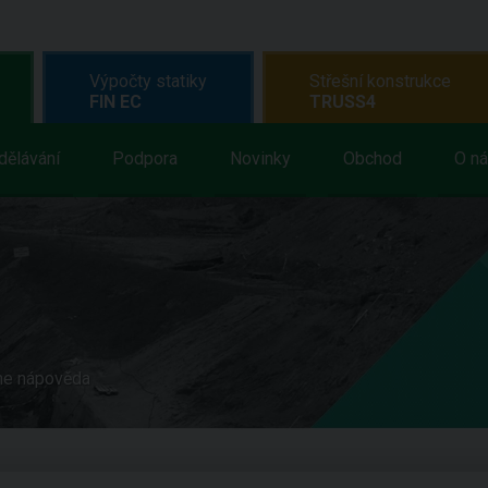
Výpočty statiky
Střešní konstrukce
FIN EC
TRUSS4
dělávání
Podpora
Novinky
Obchod
O n
ne nápověda