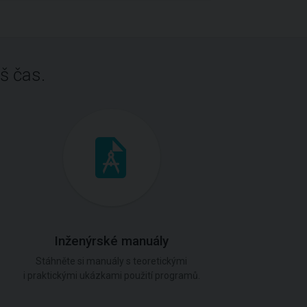
š čas.
Inženýrské manuály
Stáhněte si manuály s teoretickými
i praktickými ukázkami použití programů.