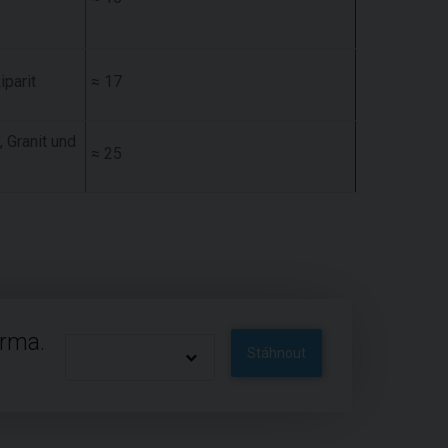
iparit
≈ 17
, Granit und
≈ 25
arma.
Stáhnout