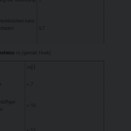
Steinbrüchen kann
schäden
0,7
esteins
m
(gemäß Hoek)
i
m
[
-
]
i
r
≈ 7
luffiger
≈ 10
er
≈ 15