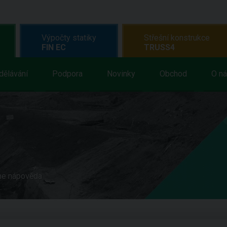
Výpočty statiky
Střešní konstrukce
FIN EC
TRUSS4
dělávání
Podpora
Novinky
Obchod
O n
ne nápověda