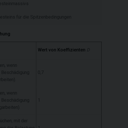
Gesteinmassivs
Gesteins für die Spitzenbedingungen
chung
Wert von Koeffizienten
D
gen, wenn
r Beschädigung
0,7
beiten).
gen, wenn
r Beschädigung
1
arbeiten).
chen, mit der
ng der Belastung
1