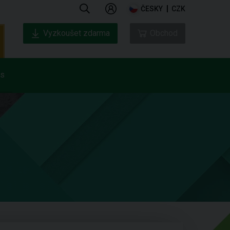
ČESKY
CZK
Vyzkoušet zdarma
Obchod
ás