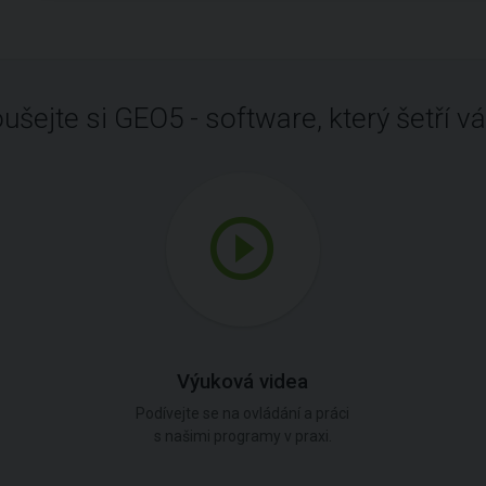
ušejte si GEO5 - software, který šetří vá
Výuková videa
Podívejte se na ovládání a práci
s našimi programy v praxi.