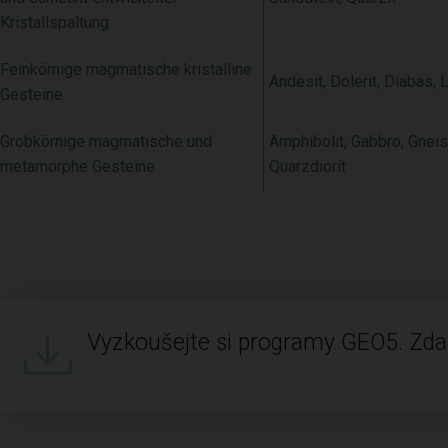
Kristallspaltung
Feinkörnige magmatische kristalline
Andesit, Dolerit, Diabas, L
Gesteine
Grobkörnige magmatische und
Amphibolit, Gabbro, Gneis
metamorphe Gesteine
Quarzdiorit
Vyzkoušejte si programy GEO5. Zd