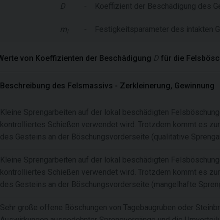
D
-
Koeffizient der Beschädigung des 
m
-
Festigkeitsparameter des intakten 
i
Werte von Koeffizienten der Beschädigung
D
für die Felsbös
Beschreibung des Felsmassivs - Zerkleinerung, Gewinnung
Kleine Sprengarbeiten auf der lokal beschädigten Felsböschun
kontrolliertes Schießen verwendet wird. Trotzdem kommt es zu
des Gesteins an der Böschungsvorderseite (qualitative Sprengar
Kleine Sprengarbeiten auf der lokal beschädigten Felsböschun
kontrolliertes Schießen verwendet wird. Trotzdem kommt es zu
des Gesteins an der Böschungsvorderseite (mangelhafte Spreng
Sehr große offene Böschungen von Tagebaugruben oder Steinbrü
Auswirkungen ausgedehnter Sprengvorgänge und die Umverteilu