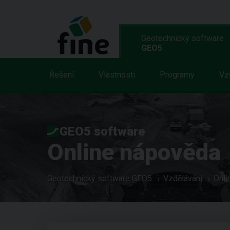
Geotechnický software
GEO5
Řešení
Vlastnosti
Programy
Vz
GEO5 software
Online nápověda
Geotechnický software GEO5
Vzdělávání
Onli