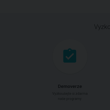
Vyzko
Demoverze
Vyzkoušejte si zdarma
naše programy.