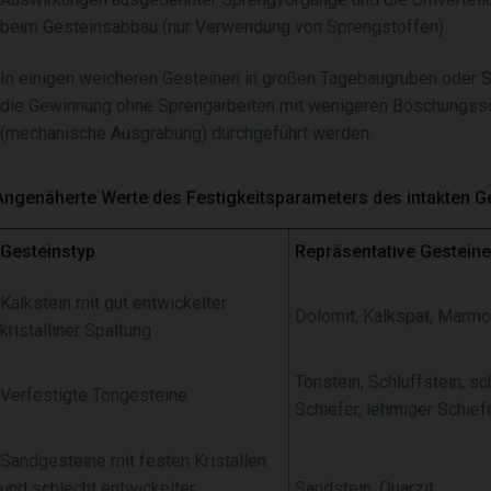
beim Gesteinsabbau (nur Verwendung von Sprengstoffen).
In einigen weicheren Gesteinen in großen Tagebaugruben oder 
die Gewinnung ohne Sprengarbeiten mit wenigeren Böschungs
(mechanische Ausgrabung) durchgeführt werden.
Angenäherte Werte des Festigkeitsparameters des intakten G
Gesteinstyp
Repräsentative Gesteine
Kalkstein mit gut entwickelter
Dolomit, Kalkspat, Marmo
kristalliner Spaltung
Tonstein, Schluffstein, sch
Verfestigte Tongesteine
Schiefer, lehmiger Schief
Sandgesteine mit festen Kristallen
und schlecht entwickelter
Sandstein, Quarzit