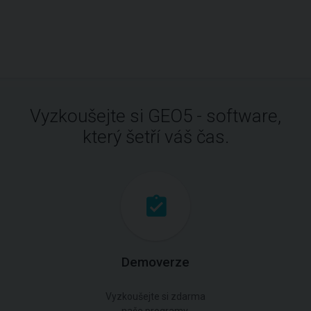
Vyzkoušejte si GEO5 - software,
který šetří váš čas.
Demoverze
Vyzkoušejte si zdarma