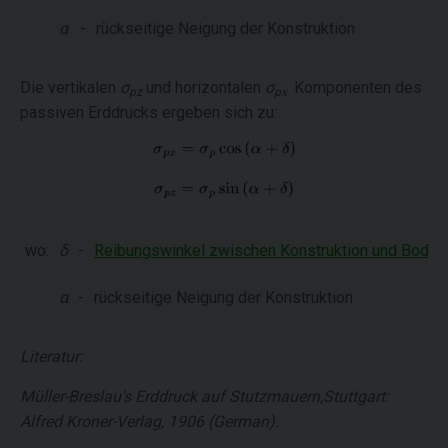
α
-
rückseitige Neigung der Konstruktion
Die vertikalen
σ
und horizontalen
σ
Komponenten des
pz
px
passiven Erddrucks ergeben sich zu:
wo:
δ
-
Reibungswinkel zwischen Konstruktion und Boden
α
-
rückseitige Neigung der Konstruktion
Literatur:
Müller-Breslau's Erddruck auf Stutzmauern,Stuttgart:
Alfred Kroner-Verlag, 1906 (German).