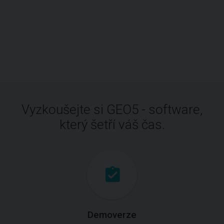
Vyzkoušejte si GEO5 - software,
který šetří váš čas.
Demoverze