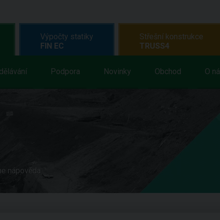
Výpočty statiky
Střešní konstrukce
FIN EC
TRUSS4
dělávání
Podpora
Novinky
Obchod
O n
ne nápověda