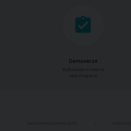
Demoverze
Vyzkoušejte si zdarma
naše programy.
Geotechnický software GEO5
Vzdělávání