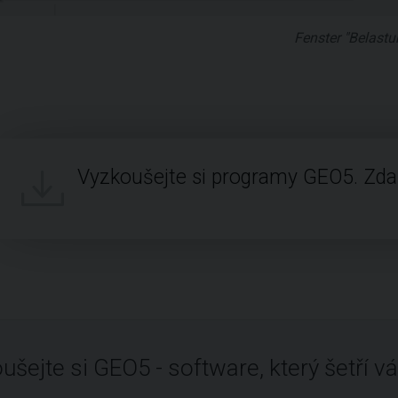
Fenster "Belastu
Vyzkoušejte si programy GEO5. Zd
ušejte si GEO5 - software, který šetří vá