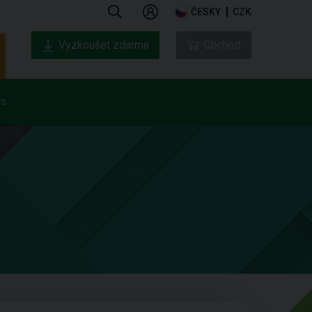
ČESKY
CZK
Vyzkoušet zdarma
Obchod
ás