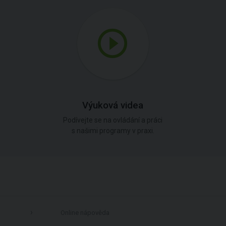
Výuková videa
Podívejte se na ovládání a práci
s našimi programy v praxi.
Online nápověda