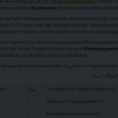
Bei Anwendung des
EN1997 Bemessungsansatzes 1
wird die Tr
Bemessungslast
(Kombination 1)
als auch für die Gebrauchslas
Die auf eine Pfahlgruppe einwirkende Belastung wirkt in der Hö
Punkt [0; 0] Dieser Punkt darf nicht außerhalb der Fundamentpla
beliebigen Programm erhalten werden, das statische
Berechnun
Das Programm fügt der bereits eingegebenen Belastung automa
hinzu. Mit diesem Programm können Sie auch
Pfahleigengewicht
Schaltfläche auf der linken Seite des Desktops).
Eigengewicht der Fundamentplatte
G
wird im Programm nach d
cap
2
wo:
A
-
Grundfläche der Fundamentplatte [
m
]
cap
t
-
Dicke der Fundamentplatte [
m
]
3
γ
-
Konstruktionswichte [
kN/m
]