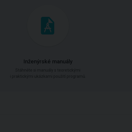
Inženýrské manuály
Stáhněte si manuály s teoretickými
i praktickými ukázkami použití programů.