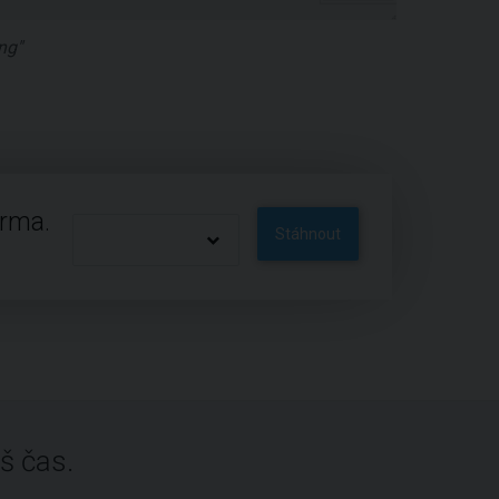
ng"
arma.
Stáhnout
š čas.