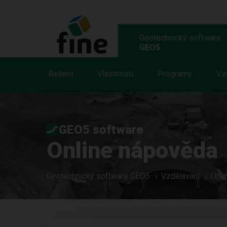
Geotechnický software
GEO5
Řešení
Vlastnosti
Programy
Vz
GEO5 software
Online nápověda
Geotechnický software GEO5
Vzdělávání
Onli