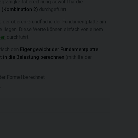
agfähigkeitsberechnung sowohl für die
t
(Kombination 2)
durchgeführt.
he der oberen Grundfläche der Fundamentplatte am
tte liegen. Diese Werte können einfach von einem
gen
durchführt.
tisch den
Eigengewicht der Fundamentplatte
 in die Belastung berechnen
(mithilfe der
er Formel berechnet: