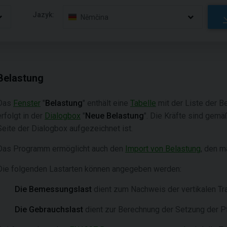
Jazyk:
Němčina
Belastung
Das
Fenster
"
Belastung
" enthält eine
Tabelle
mit der Liste der B
erfolgt in der
Dialogbox
"
Neue Belastung
". Die Kräfte sind gemä
Seite der Dialogbox aufgezeichnet ist.
Das Programm ermöglicht auch den
Import von Belastung
, den m
Die folgenden Lastarten können angegeben werden:
Die Bemessungslast
dient zum Nachweis der vertikalen Tra
Die Gebrauchslast
dient zur Berechnung der Setzung der P