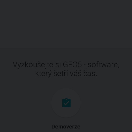
Vyzkoušejte si GEO5 - software,
který šetří váš čas.
Demoverze