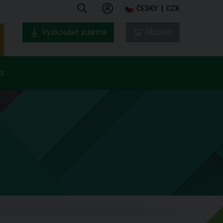
ČESKY
CZK
Vyzkoušet zdarma
Obchod
ás