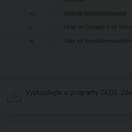
U
-
vertikaler Konsolidierungsgrad
av
L
-
Länge der Dränagen in der Konso
H
-
Dicke der Konsolidierungsschich
Vyzkoušejte si programy GEO5. Zd