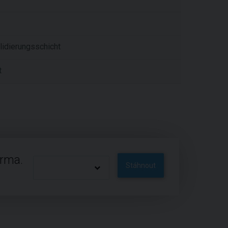
lidierungsschicht
t
arma.
Stáhnout