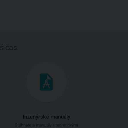
š čas.
Inženýrské manuály
Stáhněte si manuály s teoretickými