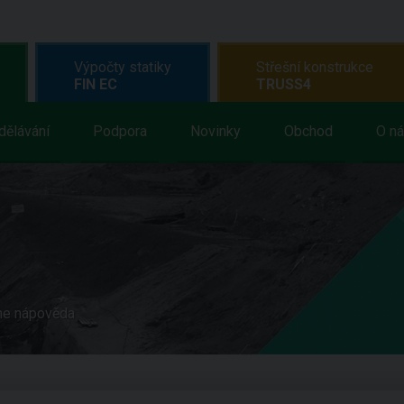
Výpočty statiky
Střešní konstrukce
FIN EC
TRUSS4
dělávání
Podpora
Novinky
Obchod
O n
ne nápověda