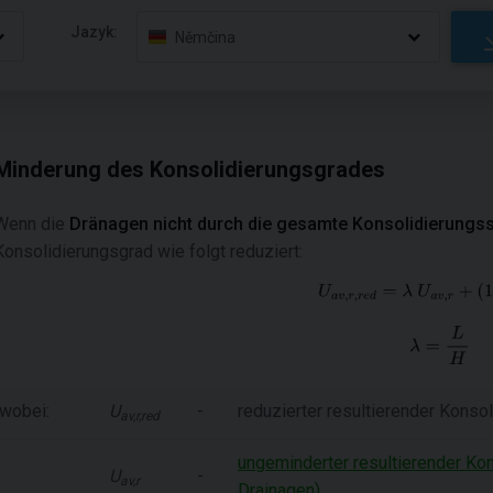
Jazyk:
Němčina
Minderung des Konsolidierungsgrades
Wenn die
Dränagen nicht durch die gesamte Konsolidierungss
Konsolidierungsgrad wie folgt reduziert:
wobei:
U
-
reduzierter resultierender Konso
av,r,red
ungeminderter resultierender Kon
U
-
av,r
Drainagen)