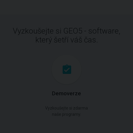
Vyzkoušejte si GEO5 - software,
který šetří váš čas.
Demoverze
Vyzkoušejte si zdarma
naše programy.