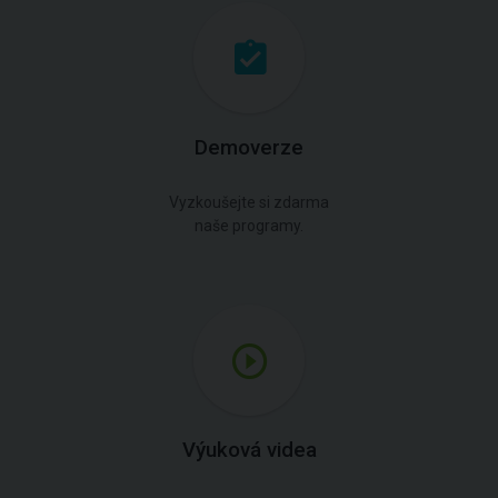
Demoverze
Vyzkoušejte si zdarma
naše programy.
Výuková videa