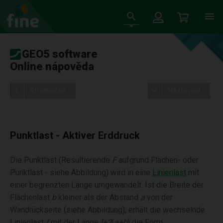
GEO5 software
Online nápověda
Stromeček
Nastavení
Punktlast - Aktiver Erddruck
Die Punktlast (Resultierende
F
aufgrund Flächen- oder
Punktlast - siehe Abbildung) wird in eine
Linienlast
mit
einer begrenzten Länge umgewandelt. Ist die Breite der
Flächenlast
b
kleiner als der Abstand
a
von der
Wandrückseite (siehe Abbildung), erhält die wechselnde
Linienlast
f
mit der Länge
l+2
(
a+b
) die Form: