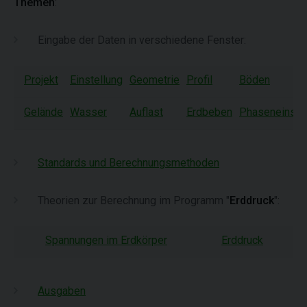
Themen
:
Eingabe der Daten in verschiedene Fenster:
Projekt
Einstellung
Geometrie
Profil
Böden
Gelände
Wasser
Auflast
Erdbeben
Phaseneinste
Standards und Berechnungsmethoden
Theorien zur Berechnung im Programm "
Erddruck
":
Spannungen im Erdkörper
Erddruck
Ausgaben