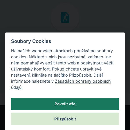
Inženýrské manuály
Soubory Cookies
Na našich webových stránkách používáme soubory
Stáhněte si manuály s teoretickými i praktickými ukázkami
cookies. Některé z nich jsou nezbytné, zatímco jiné
použití programů.
nám pomáhají vylepšit tento web a poskytnout větší
uživatelský komfort. Pokud chcete upravit své
nastavení, klikněte na tlačítko Přizpůsobit. Další
informace naleznete v
Zásadách ochrany osobních
údajů
.
Povolit vše
Přizpůsobit
© Fine spol. s r.o.