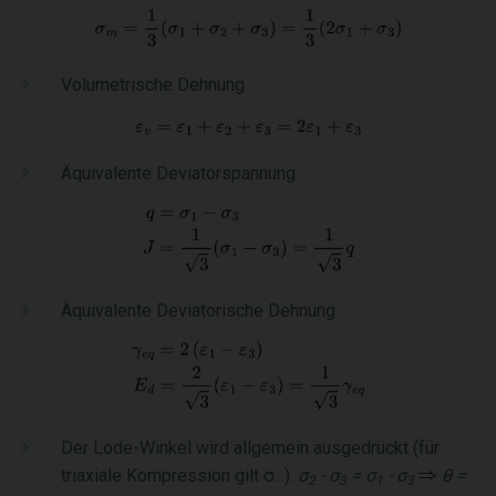
Volumetrische Dehnung
Äquivalente Deviatorspannung
Äquivalente Deviatorische Dehnung
Der Lode-Winkel wird allgemein ausgedrückt (für
triaxiale Kompression gilt σ...).
σ
- σ
= σ
- σ
θ =
2
3
1
3