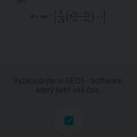
30°)
Vyzkoušejte si GEO5 - software,
který šetří váš čas.