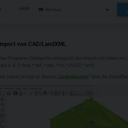
Jazyk:
Němčina
Import von CAD/LandXML
Das Programm Stratigrafie ermöglicht den Import von Daten im
ind z. B. (*.dwg, *.dxf, *.dgn, *.ifc, *.ifcZIP, *.xml).
Der Import erfolgt im Bereich „
Geländepunkte
“ über die Schaltflä