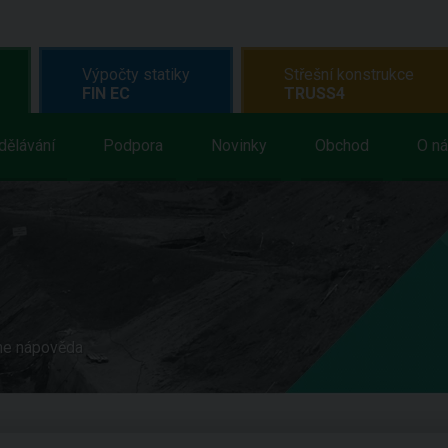
Výpočty statiky
Střešní konstrukce
FIN EC
TRUSS4
dělávání
Podpora
Novinky
Obchod
O n
ne nápověda