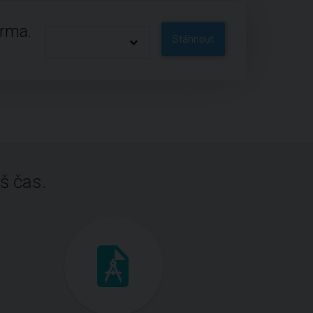
arma.
Stáhnout
š čas.