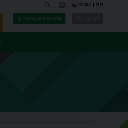
ČESKY
EUR
Vyzkoušet zdarma
Obchod
ás