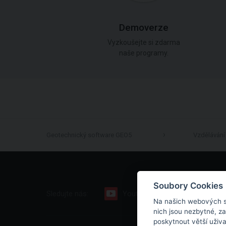
Demoverze
Vyzkoušejte si zdarma
naše programy.
Geotechnický software GEO5
Vzdělávání
Soubory Cookies
Sledujte nás:
Youtube
Facebook
Na našich webových s
nich jsou nezbytné, z
poskytnout větší uživ