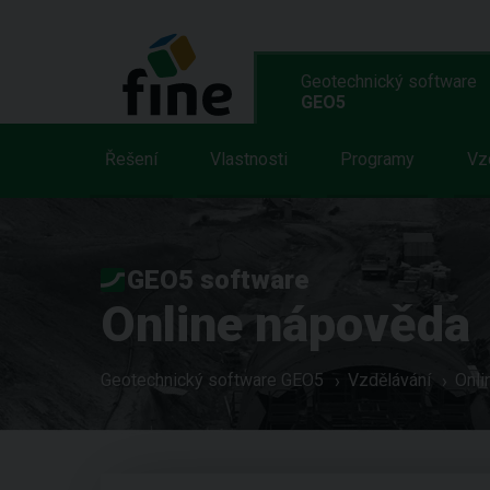
Geotechnický software
GEO5
Řešení
Vlastnosti
Programy
Vz
GEO5 software
Online nápověda
Geotechnický software GEO5
Vzdělávání
Onli