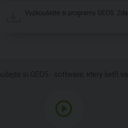
Vyzkoušejte si programy GEO5. Zd
ušejte si GEO5 - software, který šetří vá