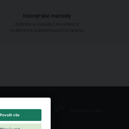
Inženýrské manuály
Stáhněte si manuály s teoretickými
i praktickými ukázkami použití programů.
Partneři ve světě
Povolit vše