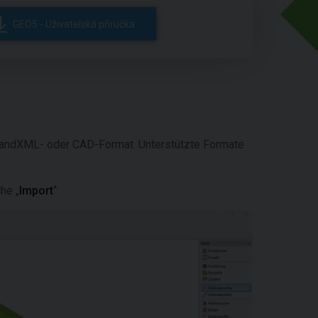
GEO5 - Uživatelská příručka
 LandXML- oder CAD-Format. Unterstützte Formate
che „
Import
“: