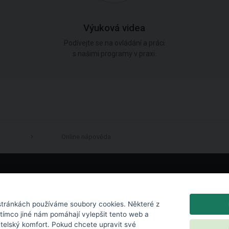
Výuková videa
Podívejte se na ovládání a práci
s našimi programy v praxi.
Online nápověda
LinkedIn
tránkách používáme soubory cookies. Některé z
atímco jiné nám pomáhají vylepšit tento web a
atelský komfort. Pokud chcete upravit své