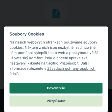
Inženýrské manuály
Soubory Cookies
Na našich webových stránkách používáme soubory
Stáhněte si manuály s teoretickými i praktickými ukázkami
cookies. Některé z nich jsou nezbytné, zatímco jiné
použití programů.
nám pomáhají vylepšit tento web a poskytnout větší
uživatelský komfort. Pokud chcete upravit své
nastavení, klikněte na tlačítko Přizpůsobit. Další
informace naleznete v
Zásadách ochrany osobních
údajů
.
Povolit vše
Přizpůsobit
© Fine spol. s r.o.