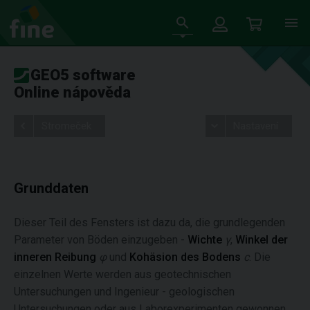
GEO5 software
Online nápověda
Stromeček
Nastavení
Grunddaten
Dieser Teil des Fensters ist dazu da, die grundlegenden
Parameter von Böden einzugeben -
Wichte
γ
,
Winkel der
inneren Reibung
φ
und
Kohäsion des Bodens
c
. Die
einzelnen Werte werden aus geotechnischen
Untersuchungen und Ingenieur - geologischen
Untersuchungen oder aus Laborexperimenten gewonnen.