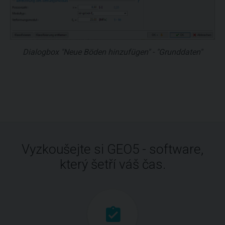
Dialogbox "Neue Böden hinzufügen" - "Grunddaten"
Vyzkoušejte si GEO5 - software,
který šetří váš čas.