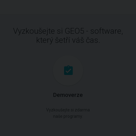
Vyzkoušejte si GEO5 - software,
který šetří váš čas.
Demoverze
Vyzkoušejte si zdarma
naše programy.