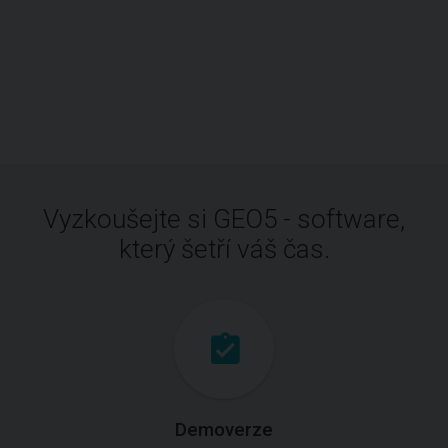
Vyzkoušejte si GEO5 - software,
který šetří váš čas.
Demoverze