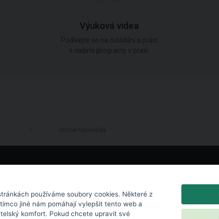
Výuková videa
Podívejte se na ovládání a práci
s našimi programy v praxi.
Online nápověda
LinkedIn
tránkách používáme soubory cookies. Některé z
atímco jiné nám pomáhají vylepšit tento web a
atelský komfort. Pokud chcete upravit své