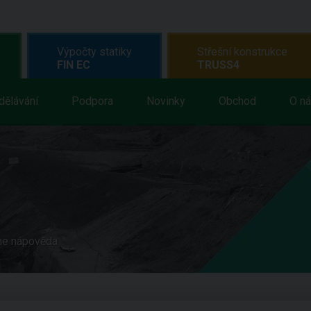
Výpočty statiky
Střešní konstrukce
FIN EC
TRUSS4
dělávání
Podpora
Novinky
Obchod
O n
ne nápověda