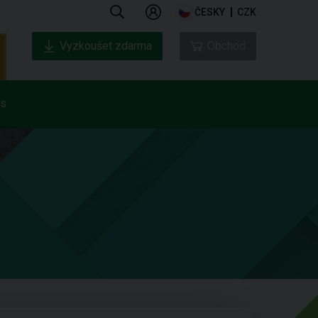
ČESKY
CZK
Vyzkoušet zdarma
Obchod
ás