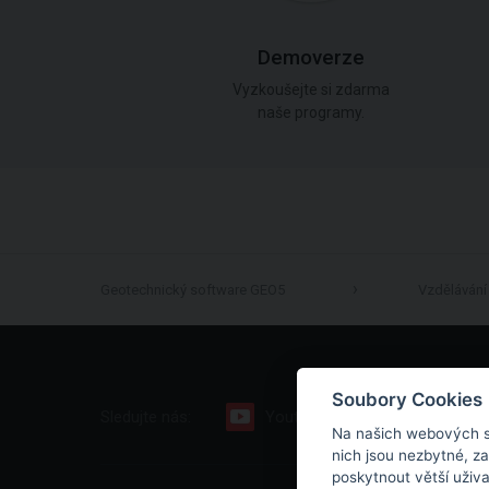
Demoverze
Vyzkoušejte si zdarma
naše programy.
Geotechnický software GEO5
Vzdělávání
Soubory Cookies
Sledujte nás:
Youtube
Facebook
Na našich webových s
nich jsou nezbytné, z
poskytnout větší uživ