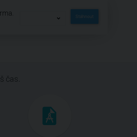
arma.
Stáhnout
š čas.