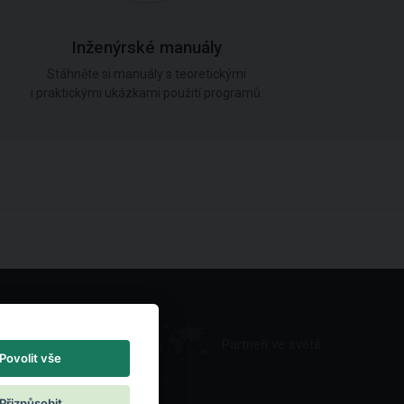
Inženýrské manuály
Stáhněte si manuály s teoretickými
i praktickými ukázkami použití programů.
Partneři ve světě
Povolit vše
Přizpůsobit