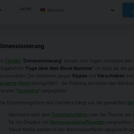
Jazyk:
Němčina
Dimensionierung
Im
Fenster
"
Dimensionierung
" lassen sich Fugen zwischen den
Eingabefeld "
Fuge über dem Block Nummer
" ist dazu da, die 
auszuwählen. Der Nachweis gegen
Kippen
und
Verschieben
wird
gesamte Wand
durchgeführt - die Reibung zwischen den Blöcke
Fenster "
Geometrie
" eingegeben.
Die Erscheinungsform des Fensters hängt von der gewählten
Beu
Nachweis nach dem
Sicherheitsfaktor
oder der Theorie der
für die Eingabe von
Bemessungskoeffizienten
vorgesehen, w
Diese Kräfte werden in der Arbeitsoberfläche dargestellt u