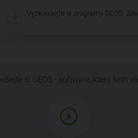
Vyzkoušejte si programy GEO5. Zd
ušejte si GEO5 - software, který šetří vá