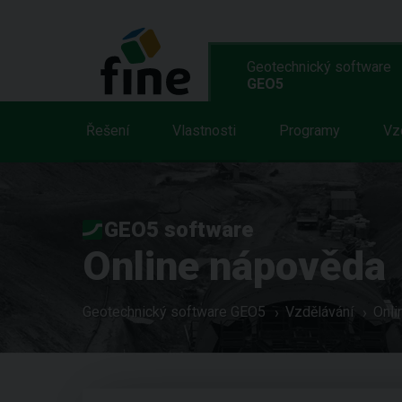
Geotechnický software
GEO5
Řešení
Vlastnosti
Programy
Vz
GEO5 software
Online nápověda
Geotechnický software GEO5
Vzdělávání
Onli