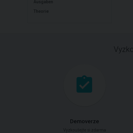
Ausgaben
Theorie
Vyzko
Demoverze
Vyzkoušejte si zdarma