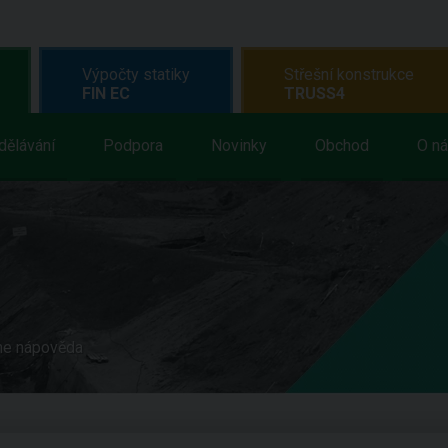
Výpočty statiky
Střešní konstrukce
FIN EC
TRUSS4
dělávání
Podpora
Novinky
Obchod
O n
ne nápověda