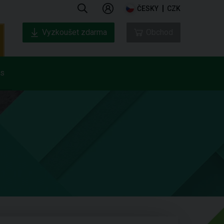
ČESKY
CZK
Vyzkoušet zdarma
Obchod
ás