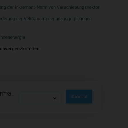
rung der Inkrement-Norm von Verschiebungsvektor
Änderung der Vektornorm der unausgeglichenen
 Innenenergie
Konvergenzkriterien
.
arma.
Stáhnout