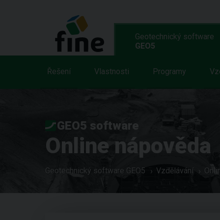
Geotechnický software
GEO5
Řešení
Vlastnosti
Programy
Vz
GEO5 software
Online nápověda
Geotechnický software GEO5
Vzdělávání
Onli