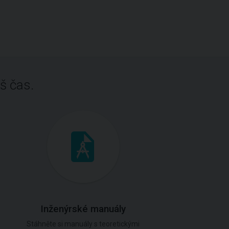
š čas.
Inženýrské manuály
Stáhněte si manuály s teoretickými