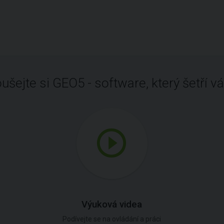
ušejte si GEO5 - software, který šetří vá
Výuková videa
Podívejte se na ovládání a práci