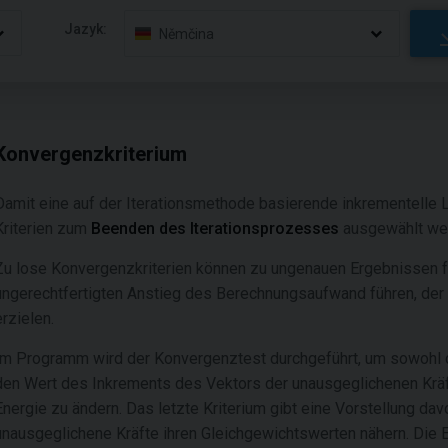
Jazyk:
Němčina
Konvergenzkriterium
Damit eine auf der Iterationsmethode basierende inkrementelle 
Kriterien zum
Beenden des Iterationsprozesses
ausgewählt we
Zu lose Konvergenzkriterien können zu ungenauen Ergebnissen f
ungerechtfertigten Anstieg des Berechnungsaufwand führen, der 
erzielen.
Im Programm wird der Konvergenztest durchgeführt, um sowohl 
den Wert des Inkrements des Vektors der unausgeglichenen Kräf
Energie zu ändern. Das letzte Kriterium gibt eine Vorstellung d
unausgeglichene Kräfte ihren Gleichgewichtswerten nähern. Die Ei