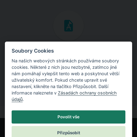
Inženýrské manuály
Soubory Cookies
Na našich webových stránkách používáme soubory
Stáhněte si manuály s teoretickými i praktickými ukázkami
cookies. Některé z nich jsou nezbytné, zatímco jiné
použití programů.
nám pomáhají vylepšit tento web a poskytnout větší
uživatelský komfort. Pokud chcete upravit své
nastavení, klikněte na tlačítko Přizpůsobit. Další
informace naleznete v
Zásadách ochrany osobních
údajů
.
Povolit vše
Přizpůsobit
© Fine spol. s r.o.