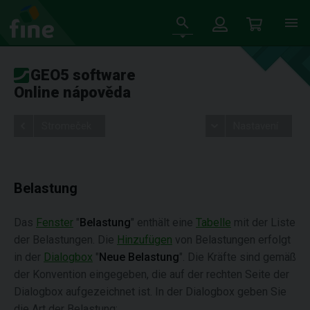
GEO5 software
Online nápověda
Stromeček
Nastavení
Belastung
Das
Fenster
"
Belastung
" enthält eine
Tabelle
mit der Liste
der Belastungen. Die
Hinzufügen
von Belastungen erfolgt
in der
Dialogbox
"
Neue Belastung
". Die Kräfte sind gemäß
der Konvention eingegeben, die auf der rechten Seite der
Dialogbox aufgezeichnet ist. In der Dialogbox geben Sie
die Art der Belastung: