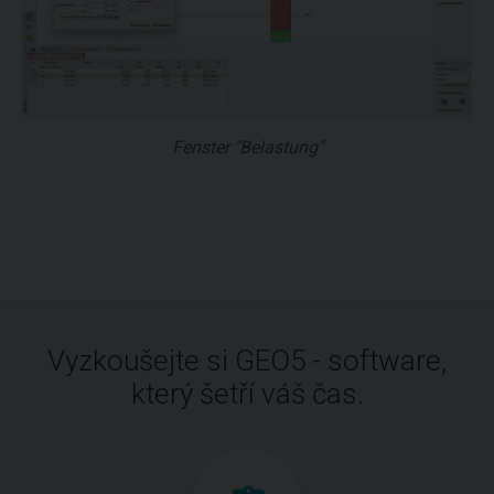
Fenster "Belastung"
Vyzkoušejte si GEO5 - software,
který šetří váš čas.