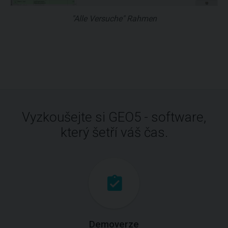
"Alle Versuche" Rahmen
Vyzkoušejte si GEO5 - software,
který šetří váš čas.
Demoverze