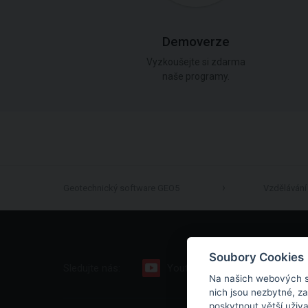
Demoverze
Vyzkoušejte si zdarma
naše programy.
Geotechnický software GEO5
Vzdělávání
Soubory Cookies
Sledujte nás:
Youtube
Facebook
Na našich webových s
nich jsou nezbytné, z
poskytnout větší uživ