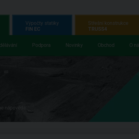
Výpočty statiky
Střešní konstrukce
FIN EC
TRUSS4
dělávání
Podpora
Novinky
Obchod
O n
ne nápověda