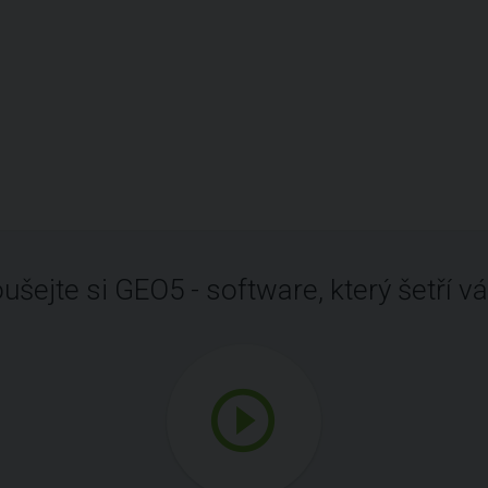
ušejte si GEO5 - software, který šetří vá