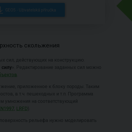
GEO5 - Uživatelská příručka
ерхность скольжения
ых сил, действующих на конструкцию.
 силу
». Редактирование заданных сил можно
бъектов
.
жение, приложенное к блоку породы. Таким
стов, в т.ч. пешеходных и т.п. Программа
ием умножения на соответствующий
EN1997
,
LRFD
).
 поверхность рельефа нужно моделировать