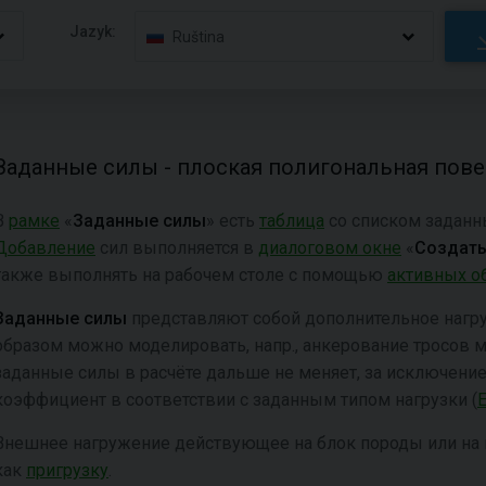
Jazyk:
Ruština
Заданные силы - плоская полигональная пов
В
рамке
«
Заданные силы
» есть
таблица
со списком заданн
Добавление
сил выполняется в
диалоговом окне
«
Создать
также выполнять на рабочем столе с помощью
активных о
Заданные силы
представляют собой дополнительное нагру
образом можно моделировать, напр., анкерование тросов мо
заданные силы в расчёте дальше не меняет, за исключен
коэффициент в соответствии с заданным типом нагрузки (
Внешнее нагружение действующее на блок породы или на
как
пригрузку
.