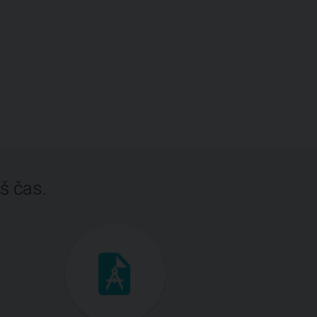
š čas.