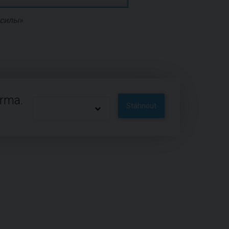
силы»
arma.
Stáhnout