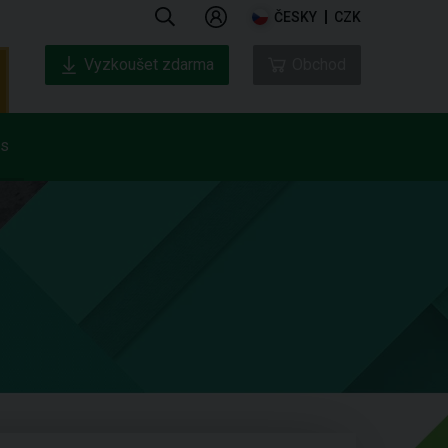
ČESKY
CZK
Vyzkoušet zdarma
Obchod
ás