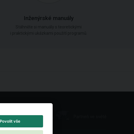
Inženýrské manuály
Stáhněte si manuály s teoretickými
i praktickými ukázkami použití programů.
Partneři ve světě
Povolit vše