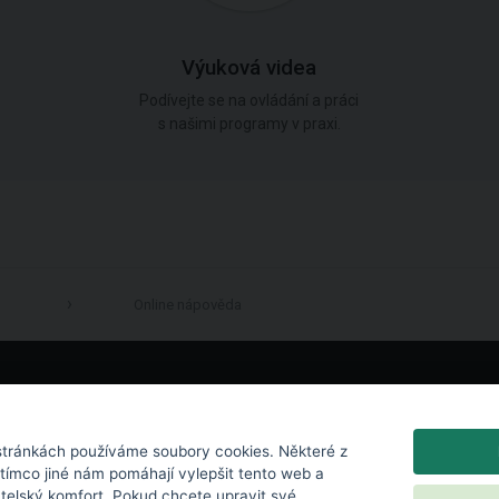
Výuková videa
Podívejte se na ovládání a práci
s našimi programy v praxi.
Online nápověda
LinkedIn
tránkách používáme soubory cookies. Některé z
atímco jiné nám pomáhají vylepšit tento web a
atelský komfort. Pokud chcete upravit své