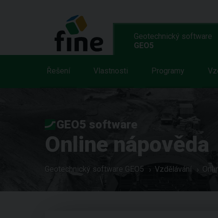
Geotechnický software
GEO5
Řešení
Vlastnosti
Programy
Vz
GEO5 software
Online nápověda
Geotechnický software GEO5
Vzdělávání
Onli