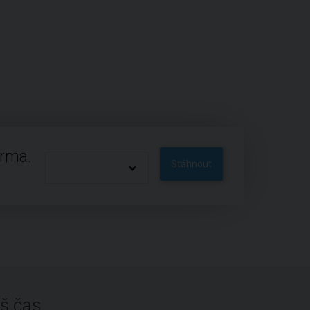
arma.
Stáhnout
š čas.