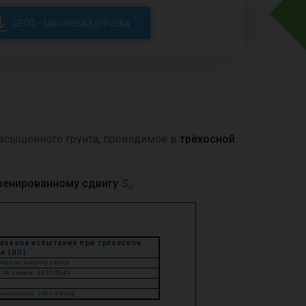
GEO5 - Uživatelská příručka
асыщенного грунта, проводимое в
трёхосной
ренированному сдвигу
S
.
u