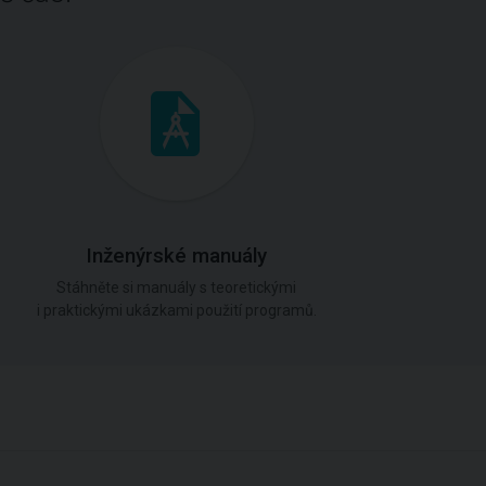
Inženýrské manuály
Stáhněte si manuály s teoretickými
i praktickými ukázkami použití programů.