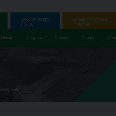
Výpočty statiky
Střešní konstrukce
FIN EC
TRUSS4
dělávání
Podpora
Novinky
Obchod
O n
ne nápověda