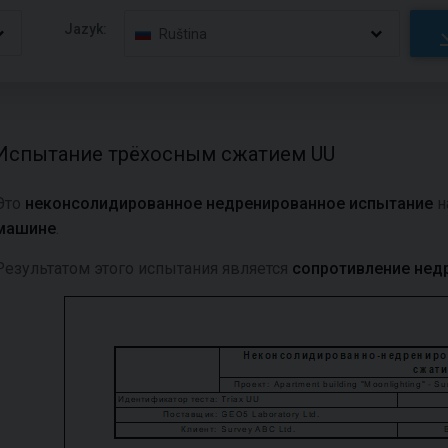
Jazyk:
Ruština
Испытание трёхосным сжатием UU
Это
неконсолидированное недренированное испытание
н
машине
.
Результатом этого испытания является
сопротивление нед