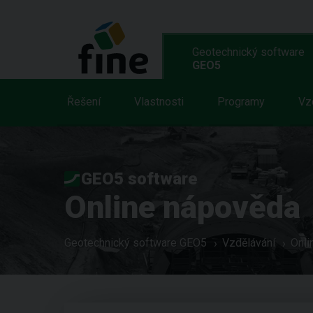
Geotechnický software
GEO5
Řešení
Vlastnosti
Programy
Vz
GEO5 software
Online nápověda
Geotechnický software GEO5
Vzdělávání
Onli