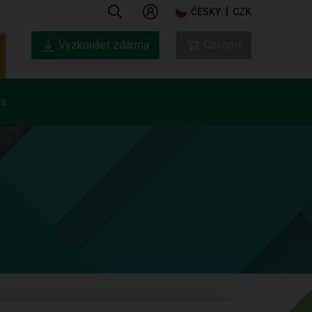
ČESKY
CZK
Vyzkoušet zdarma
Obchod
ás