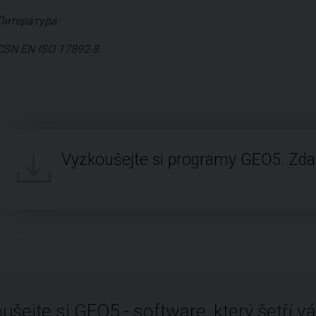
Литература:
CSN EN ISO 17892-8
Vyzkoušejte si programy GEO5. Zd
ušejte si GEO5 - software, který šetří vá