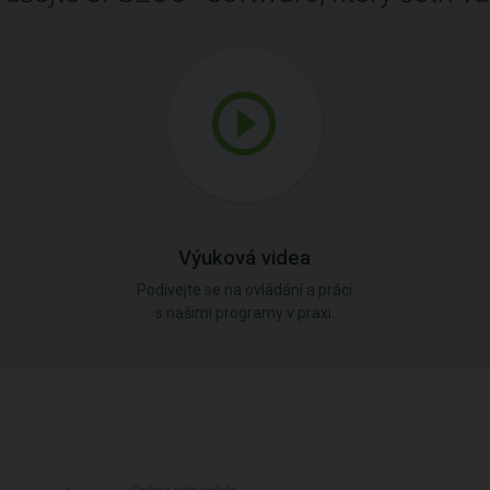
Výuková videa
Podívejte se na ovládání a práci
s našimi programy v praxi.