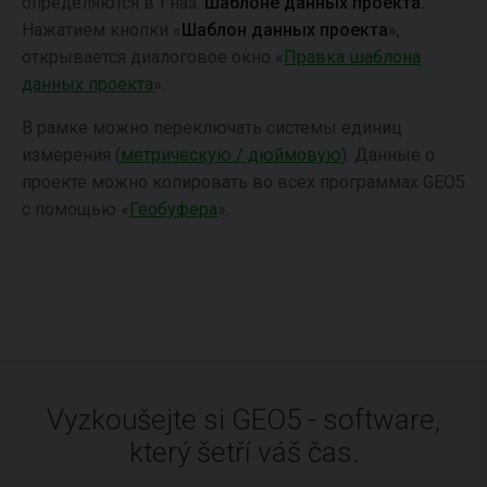
определяются в т.наз.
Шаблоне
данных проекта.
Нажатием кнопки
«
Шаблон
данных проекта
»,
открывается диалоговое окно «
Правка
шаблона
данных проекта
».
В рамке можно переключать системы единиц
измерения (
метрическую / дюймовую
). Данные o
проекте можно копировать во всех программах GEO5
с помощью «
Геобуфера
».
Vyzkoušejte si GEO5 - software,
který šetří váš čas.