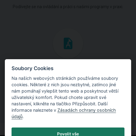
Podívejte se na ovládání a práci s našimi programy v praxi.
Inženýrské manuály
Soubory Cookies
Na našich webových stránkách používáme soubory
Stáhněte si manuály s teoretickými i praktickými ukázkami
cookies. Některé z nich jsou nezbytné, zatímco jiné
použití programů.
nám pomáhají vylepšit tento web a poskytnout větší
uživatelský komfort. Pokud chcete upravit své
nastavení, klikněte na tlačítko Přizpůsobit. Další
informace naleznete v
Zásadách ochrany osobních
údajů
.
Povolit vše