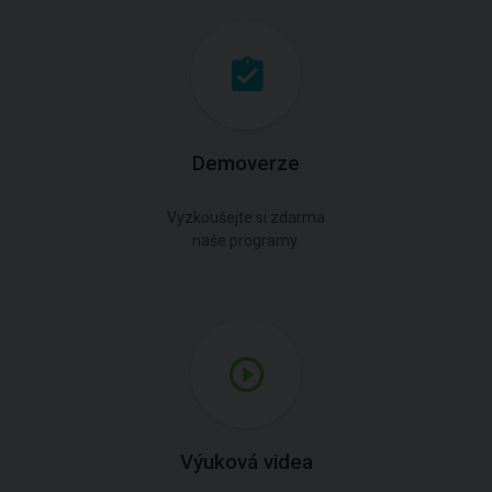
Demoverze
Vyzkoušejte si zdarma
naše programy.
Výuková videa