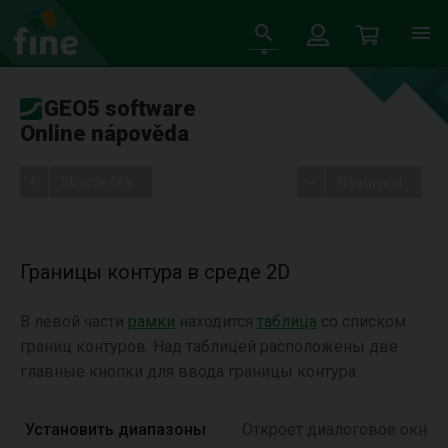
GEO5 software
Online nápověda
Stromeček
Nastavení
Границы контура в среде 2D
В левой части
рамки
находится
таблица
со списком
границ контуров. Над таблицей расположены две
главные кнопки для ввода границы контура:
Установить диапазоны
Откроет диалоговое окно «