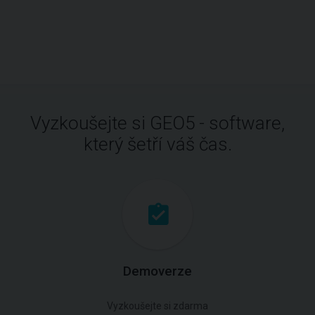
Vyzkoušejte si GEO5 - software,
který šetří váš čas.
Demoverze
Vyzkoušejte si zdarma