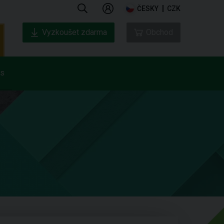
ČESKY
CZK
Vyzkoušet zdarma
Obchod
ás