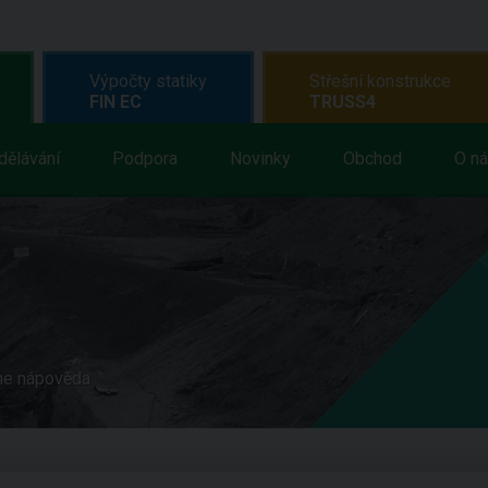
Výpočty statiky
Střešní konstrukce
FIN EC
TRUSS4
dělávání
Podpora
Novinky
Obchod
O n
ne nápověda