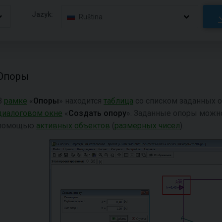
Jazyk:
Ruština
Опоры
В
рамке
«
Опоры
» находится
таблица
со списком заданных о
диалоговом окне
«
Создать опору
». Заданные опоры можно
помощью
активных объектов
(
размерных чисел
).