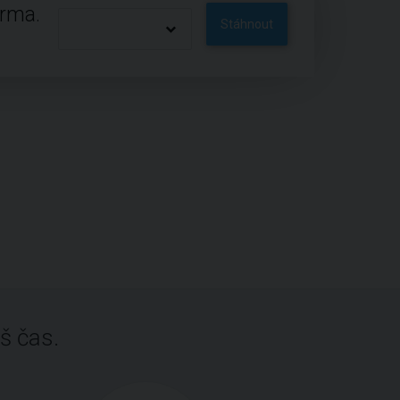
arma.
Stáhnout
š čas.