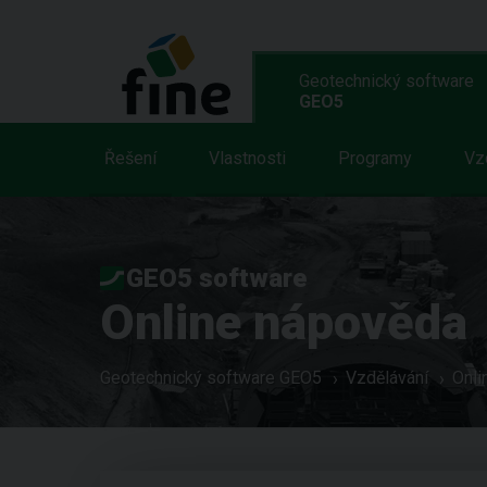
Geotechnický software
GEO5
Řešení
Vlastnosti
Programy
Vz
GEO5 software
Online nápověda
Geotechnický software GEO5
Vzdělávání
Onli