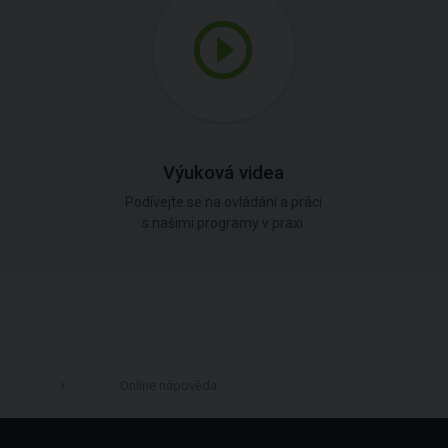
Výuková videa
Podívejte se na ovládání a práci
s našimi programy v praxi.
Online nápověda