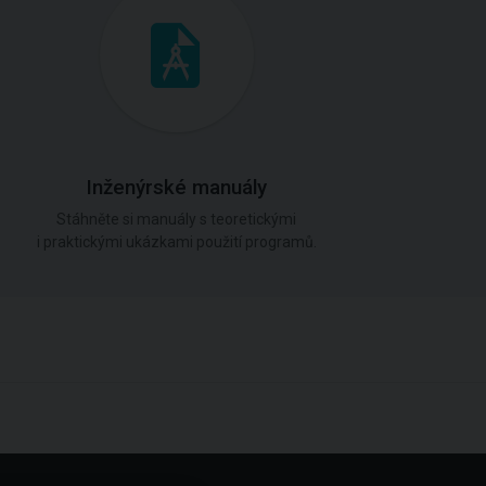
Inženýrské manuály
Stáhněte si manuály s teoretickými
i praktickými ukázkami použití programů.