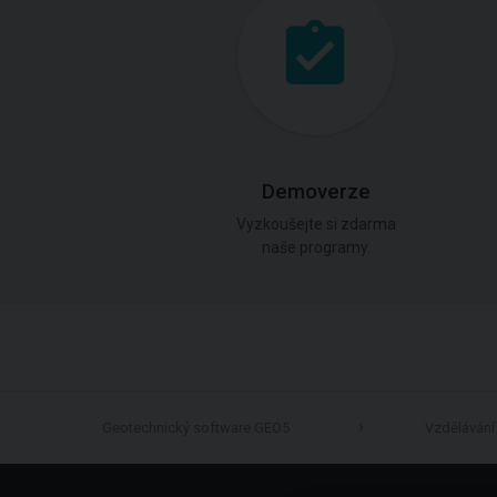
Demoverze
Vyzkoušejte si zdarma
naše programy.
Geotechnický software GEO5
Vzdělávání