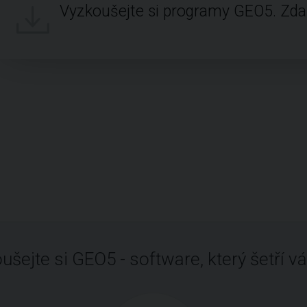
Vyzkoušejte si programy GEO5. Zd
ušejte si GEO5 - software, který šetří vá