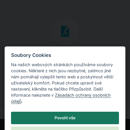
Inženýrské manuály
Soubory Cookies
Na našich webových stránkách používáme soubory
Stáhněte si manuály s teoretickými i praktickými ukázkami
cookies. Některé z nich jsou nezbytné, zatímco jiné
použití programů.
nám pomáhají vylepšit tento web a poskytnout větší
uživatelský komfort. Pokud chcete upravit své
nastavení, klikněte na tlačítko Přizpůsobit. Další
informace naleznete v
Zásadách ochrany osobních
údajů
.
Povolit vše