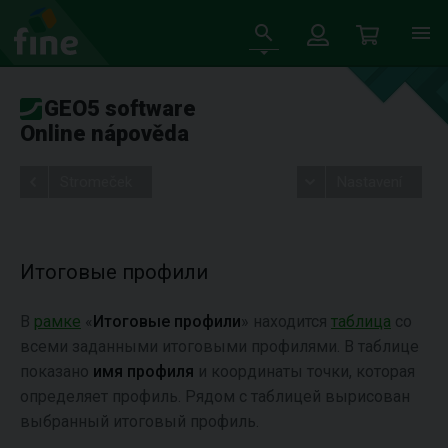
GEO5 software
Online nápověda
Stromeček
Nastavení
Итоговые профили
В
рамке
«
Итоговые профили
» находится
таблица
со
всеми заданными итоговыми профилями. В таблице
показано
имя профиля
и координаты
точки, которая
определяет профиль. Рядом с таблицей вырисован
выбранный итоговый профиль.