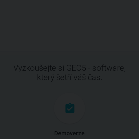
Vyzkoušejte si GEO5 - software,
který šetří váš čas.
Demoverze