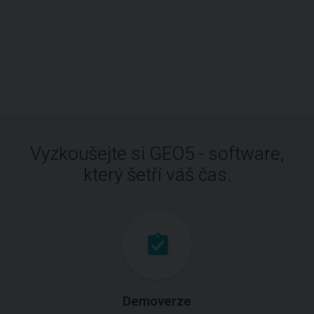
Vyzkoušejte si GEO5 - software,
který šetří váš čas.
Demoverze