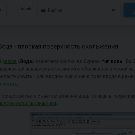
Jazyk:
Ruština
Вода - плоская поверхность скольжения
В
рамке
«
Вода
» нажатием кнопки выбираем
тип воды
. Вы
подсказкой задаваемых значений отображается в левой ч
редактировать - или вводом значений в поля ввода в рамк
отметок
.
Порядок расчёта с учётом влияния воды описан в теоретич
поверхности скольжения
».