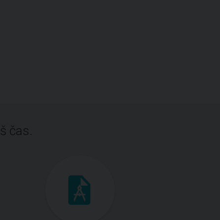
š čas.