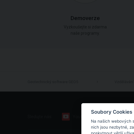
Demoverze
Vyzkoušejte si zdarma
naše programy.
Geotechnický software GEO5
Vzdělávání
Soubory Cookies
Sledujte nás:
Youtube
Facebook
Na našich webových s
nich jsou nezbytné, z
poskytnout větší uživ