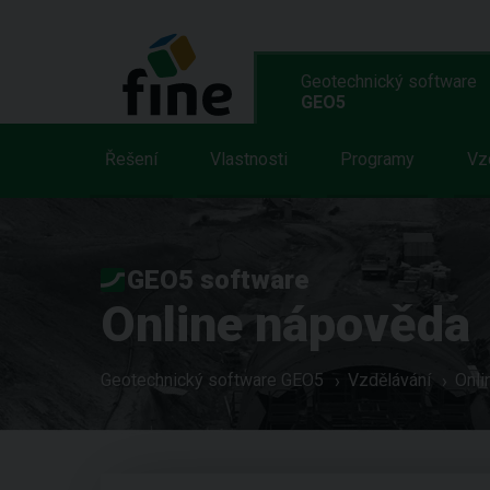
Geotechnický software
GEO5
Řešení
Vlastnosti
Programy
Vz
GEO5 software
Online nápověda
Geotechnický software GEO5
Vzdělávání
Onli