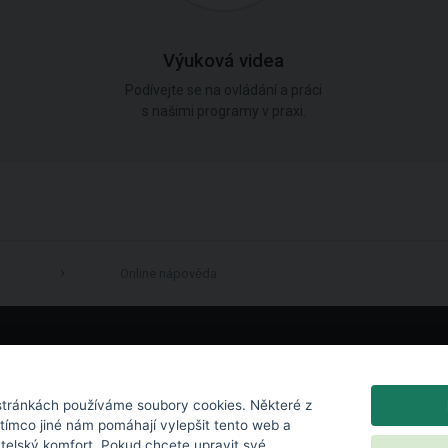
Výuková videa
Podívejte se na ovládání a práci
s našimi programy v praxi.
Online nápověda
LinkedIn
tránkách používáme soubory cookies. Některé z
atímco jiné nám pomáhají vylepšit tento web a
atelský komfort. Pokud chcete upravit své