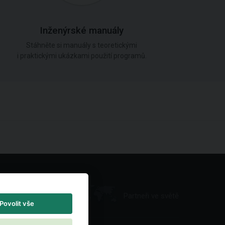
Inženýrské manuály
Stáhněte si manuály s teoretickými
i praktickými ukázkami použití programů.
Partneři ve světě
Povolit vše