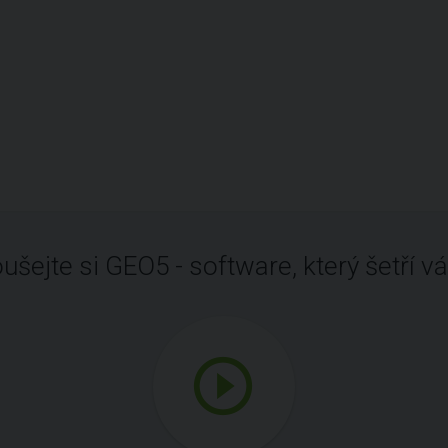
ušejte si GEO5 - software, který šetří vá