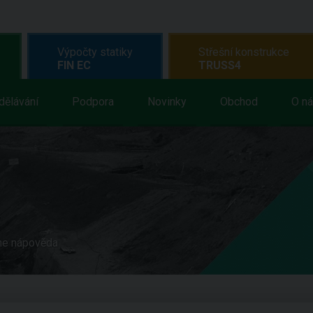
Výpočty statiky
Střešní konstrukce
FIN EC
TRUSS4
dělávání
Podpora
Novinky
Obchod
O n
ne nápověda