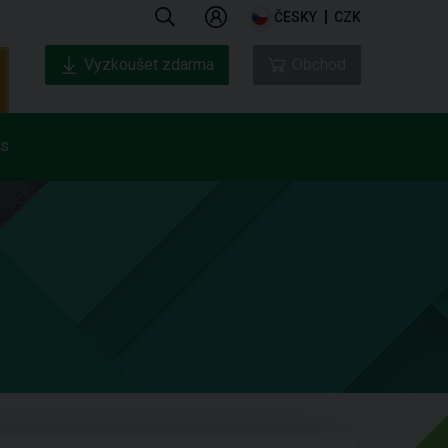
ČESKY
CZK
Vyzkoušet zdarma
Obchod
ás