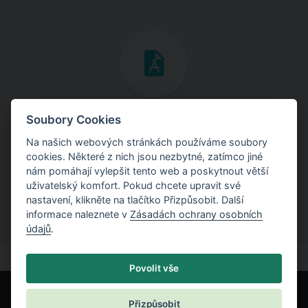
Inženýrské manuály
Soubory Cookies
Na našich webových stránkách používáme soubory
Stáhněte si manuály s teoretickými i praktickými ukázkami
cookies. Některé z nich jsou nezbytné, zatímco jiné
použití programů.
nám pomáhají vylepšit tento web a poskytnout větší
uživatelský komfort. Pokud chcete upravit své
nastavení, klikněte na tlačítko Přizpůsobit. Další
informace naleznete v
Zásadách ochrany osobních
údajů
.
Povolit vše
Přizpůsobit