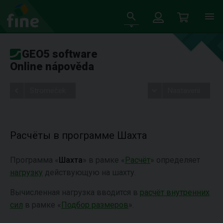
GEO5 software
Online nápověda
Stromeček
Nastavení
Расчёты в программе Шахта
Программа «
Шахта
» в рамке «
Расчёт
» определяет
нагрузку
действующую на шахту.
Вычисленная нагрузка вводится в
расчёт внутренних
сил
в рамке «
Подбор размеров
».