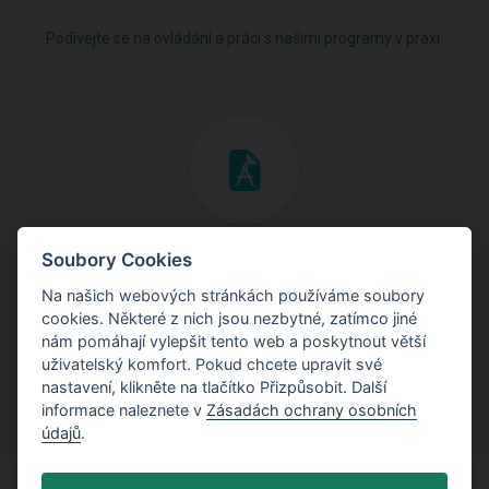
Podívejte se na ovládání a práci s našimi programy v praxi.
Inženýrské manuály
Soubory Cookies
Na našich webových stránkách používáme soubory
Stáhněte si manuály s teoretickými i praktickými ukázkami
cookies. Některé z nich jsou nezbytné, zatímco jiné
použití programů.
nám pomáhají vylepšit tento web a poskytnout větší
uživatelský komfort. Pokud chcete upravit své
nastavení, klikněte na tlačítko Přizpůsobit. Další
informace naleznete v
Zásadách ochrany osobních
údajů
.