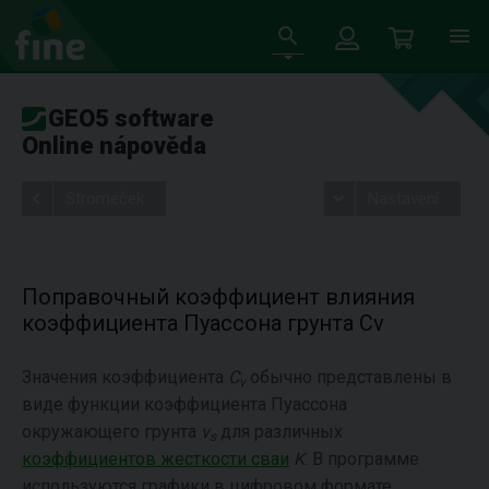
GEO5 software
Online nápověda
Stromeček
Nastavení
Поправочный коэффициент влияния
коэффициента Пуассона грунта Cv
Значения коэффициента
C
обычно представлены в
ν
виде функции коэффициента Пуассона
окружающего грунта
v
для различных
s
коэффициентов жесткости сваи
K
. В программе
используются графики в цифровом формате.