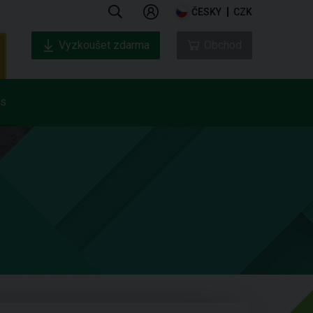
ČESKY
CZK
Vyzkoušet zdarma
Obchod
ás