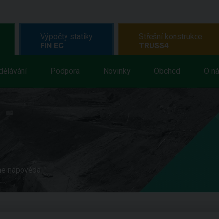
Výpočty statiky
Střešní konstrukce
FIN EC
TRUSS4
dělávání
Podpora
Novinky
Obchod
O n
ne nápověda