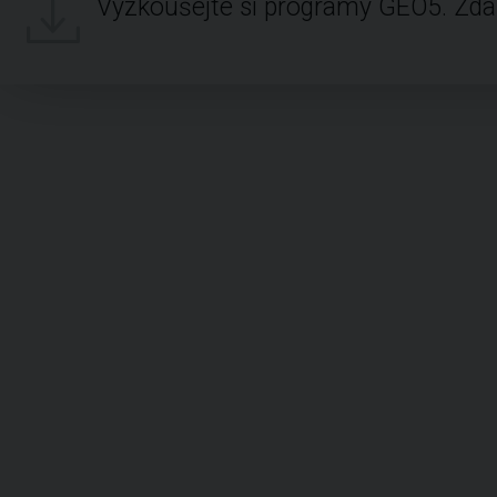
Vyzkoušejte si programy GEO5. Zd