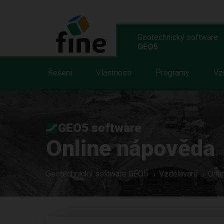
Geotechnický software
GEO5
Řešení
Vlastnosti
Programy
Vz
GEO5 software
Online nápověda
Geotechnický software GEO5
Vzdělávání
Onli