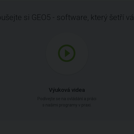
ušejte si GEO5 - software, který šetří vá
Výuková videa
Podívejte se na ovládání a práci
s našimi programy v praxi.