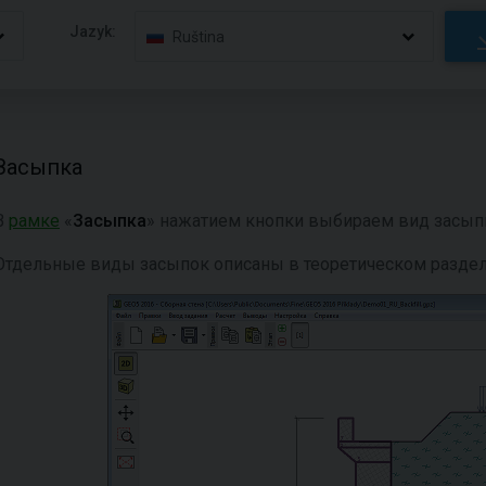
Jazyk:
Ruština
Засыпка
В
рамке
«
Засыпка
» нажатием кнопки выбираем вид засып
Отдельные виды засыпок описаны в теоретическом раздел