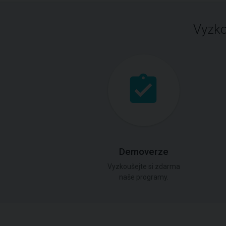
Vyzko
Demoverze
Vyzkoušejte si zdarma
naše programy.