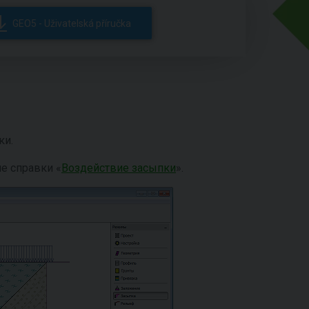
GEO5 - Uživatelská příručka
ки.
е справки «
Воздействие засыпки
».