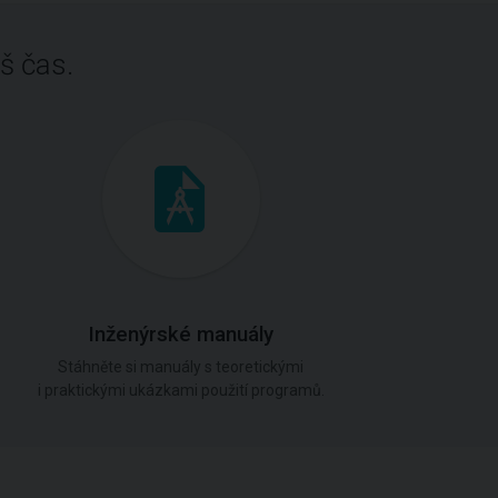
š čas.
Inženýrské manuály
Stáhněte si manuály s teoretickými
i praktickými ukázkami použití programů.