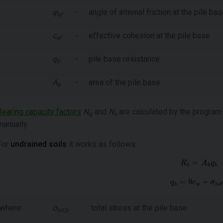
φ
-
angle of internal friction at the pile ba
ef
c
-
effective cohesion at the pile base
ef
q
-
pile base resistance
b
A
-
area of the pile base
b
Bearing capacity factors
N
and
N
are calculated by the program a
q
c
manually.
For
undrained
soils
it works as follows:
where:
σ
-
total stress at the pile base
tot,b