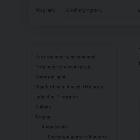
Program:
Všechny programy
Как пользоваться справкой
Пользовательская среда
Common Input
Standards and Analysis Methods
Individual Programs
Outputs
Теория
Анализ свай
Вертикальная устойчивость