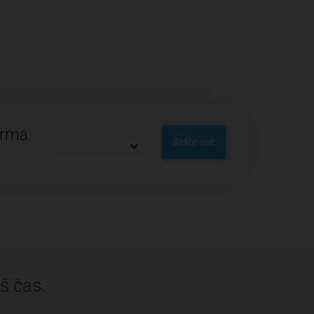
arma.
Stáhnout
š čas.