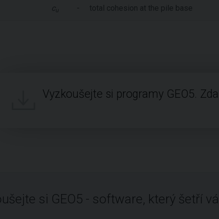
c
-
total cohesion at the pile base
u
Vyzkoušejte si programy GEO5. Zd
ušejte si GEO5 - software, který šetří vá