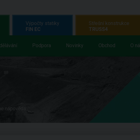
Výpočty statiky
Střešní konstrukce
FIN EC
TRUSS4
dělávání
Podpora
Novinky
Obchod
O n
ne nápověda