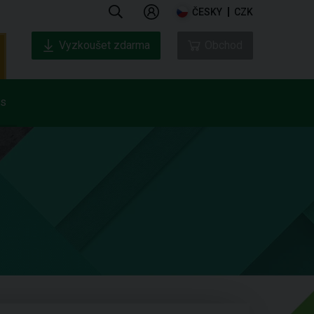
ČESKY
CZK
Vyzkoušet zdarma
Obchod
ás