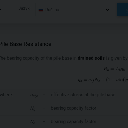
Jazyk:
Ruština
Pile Base Resistance
The bearing capacity of the pile base in
drained soils
is given by
where:
σ
-
effective stress at the pile base
ef,b
N
-
bearing capacity factor
q
N
-
bearing capacity factor
c