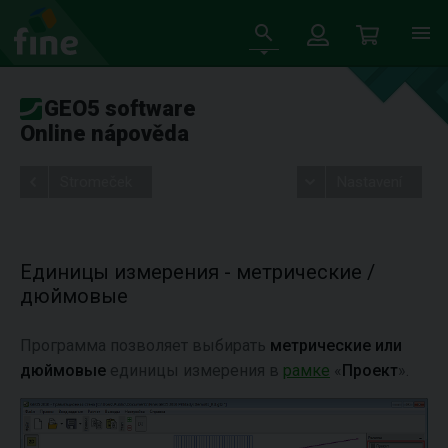
GEO5 software
Online nápověda
Stromeček
Nastavení
Единицы измерения - метрические /
дюймовые
Программа позволяет выбирать
метрические или
дюймовые
единицы измерения в
рамке
«
Проект
».