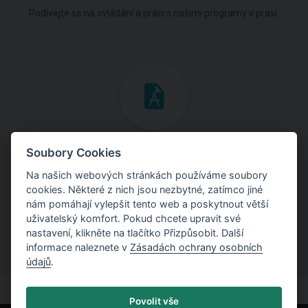
Podívejte se na ovládání a práci s našimi programy v praxi.
Inženýrské manuály
Soubory Cookies
Na našich webových stránkách používáme soubory
Stáhněte si manuály s teoretickými i praktickými ukázkami
cookies. Některé z nich jsou nezbytné, zatímco jiné
použití programů.
nám pomáhají vylepšit tento web a poskytnout větší
uživatelský komfort. Pokud chcete upravit své
nastavení, klikněte na tlačítko Přizpůsobit. Další
informace naleznete v
Zásadách ochrany osobních
údajů
.
Povolit vše