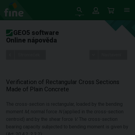
GEO5 software
Online nápověda
Stromeček
Nastavení
Verification of Rectangular Cross Sections
Made of Plain Concrete
The cross-section is rectangular, loaded by the bending
moment
M
, normal force
N
(applied in the cross-section
centroid) and by the shear force
V
.
The cross-section
bearing capacity subjected to bending moment is given by
(Art. 20.4.2, 2.2.2):