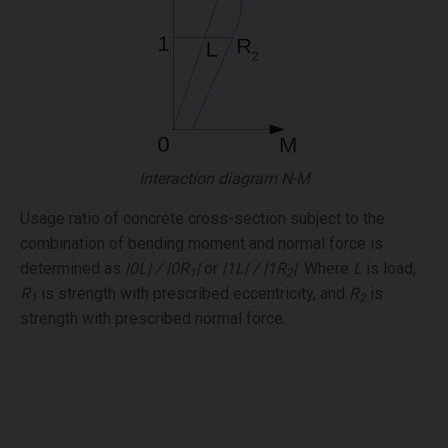
Interaction diagram N-M
Usage ratio of concrete cross-section subject to the
combination of bending moment and normal force is
determined as
|0L| / |0R
|
or
|1L| / |1R
|
. Where
L
is load,
1
2
R
is strength with prescribed eccentricity, and
R
is
1
2
strength with prescribed normal force.