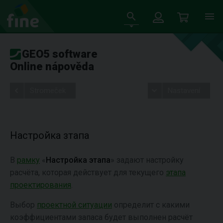
GEO5 software
Online nápověda
Stromeček
Nastavení
Настройка зтапа
В
рамку
«
Настройка этапа
» задают настройку
расчёта, которая действует для текущего
этапа
проектирования
.
Выбор
проектной ситуации
определит с какими
коэффициентами запаса будет выполнен расчёт