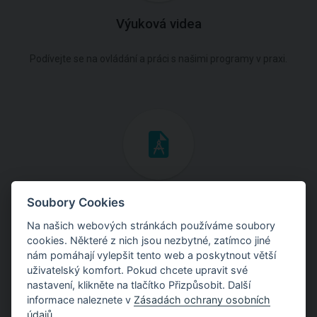
Výuková videa
Podívejte se na ovládání a práci s našimi programy v praxi.
Inženýrské manuály
Soubory Cookies
Na našich webových stránkách používáme soubory
Stáhněte si manuály s teoretickými i praktickými ukázkami
cookies. Některé z nich jsou nezbytné, zatímco jiné
použití programů.
nám pomáhají vylepšit tento web a poskytnout větší
uživatelský komfort. Pokud chcete upravit své
nastavení, klikněte na tlačítko Přizpůsobit. Další
informace naleznete v
Zásadách ochrany osobních
údajů
.