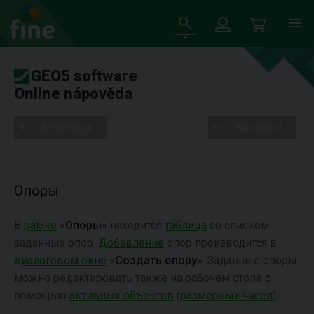
GEO5 software
Online nápověda
Stromeček
Nastavení
Опоры
В
рамке
«
Опоры
» находится
таблица
со списком
заданных опор.
Добавление
опор производится в
диалоговом окне
«
Создать опору
». Заданные опоры
можно редактировать также на рабочем столе с
помощью
активных объектов
(
размерных чисел
).