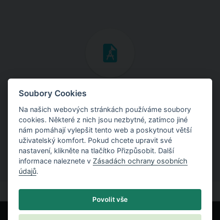
Inženýrské manuály
Soubory Cookies
Na našich webových stránkách používáme soubory
Stáhněte si manuály s teoretickými i praktickými ukázkami
cookies. Některé z nich jsou nezbytné, zatímco jiné
použití programů.
nám pomáhají vylepšit tento web a poskytnout větší
uživatelský komfort. Pokud chcete upravit své
nastavení, klikněte na tlačítko Přizpůsobit. Další
informace naleznete v
Zásadách ochrany osobních
údajů
.
Povolit vše