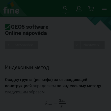
GEO5 software
Online nápověda
Stromeček
Nastavení
Индексный метод
Осадку грунта (рельефа) за ограждающей
конструкцией
определяем
по индексному методу
следующим образом: