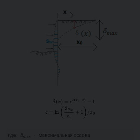
где:
δ
-
максимальная осадка
max