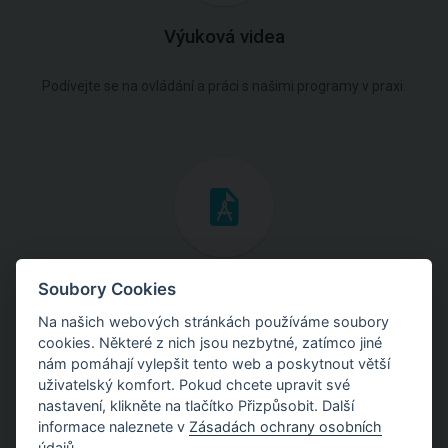
Výuková videa
Podívejte se na ovládání a práci s našimi programy v praxi.
Inženýrské manuály
Soubory Cookies
Na našich webových stránkách používáme soubory
Stáhněte si manuály s teoretickými i praktickými ukázkami
cookies. Některé z nich jsou nezbytné, zatímco jiné
použití programů.
nám pomáhají vylepšit tento web a poskytnout větší
uživatelský komfort. Pokud chcete upravit své
nastavení, klikněte na tlačítko Přizpůsobit. Další
informace naleznete v
Zásadách ochrany osobních
údajů
.