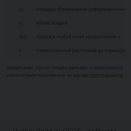
s
-
площадь образованная деформированной 
w
x
-
объём осадки
0
δ(x)
-
осадка в любой точке на расстоянии
x
x
-
горизонтальное расстояние до ограждающ
Примечание: Расчёт осадки рельефа
x
выполняется
0
аналогичным образом как по
методу треугольников
.