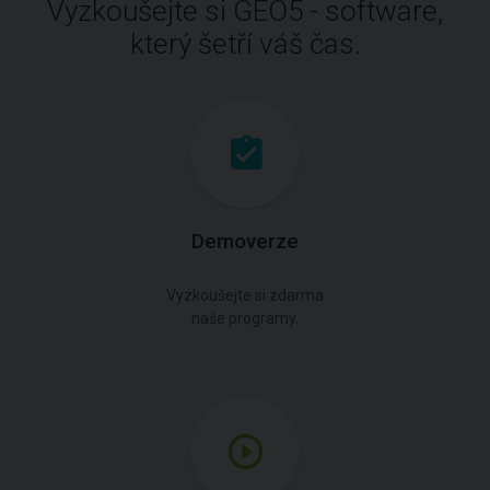
Vyzkoušejte si GEO5 - software,
který šetří váš čas.
Demoverze
Vyzkoušejte si zdarma
naše programy.