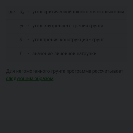
где:
ϑ
-
угол критической плоскости скольжения
a
φ
-
угол внутреннего трения грунта
δ
-
угол трения конструкция - грунт
f
-
значение линейной нагрузки
Для негомогенного грунта программа рассчитывает
следующим образом
.