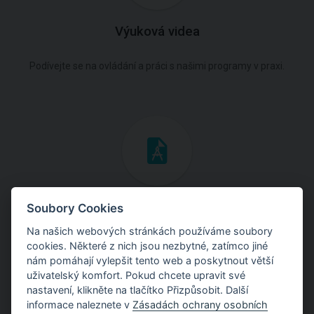
Výuková videa
Podívejte se na ovládání a práci s našimi programy v praxi.
Inženýrské manuály
Soubory Cookies
Na našich webových stránkách používáme soubory
Stáhněte si manuály s teoretickými i praktickými ukázkami
cookies. Některé z nich jsou nezbytné, zatímco jiné
použití programů.
nám pomáhají vylepšit tento web a poskytnout větší
uživatelský komfort. Pokud chcete upravit své
nastavení, klikněte na tlačítko Přizpůsobit. Další
informace naleznete v
Zásadách ochrany osobních