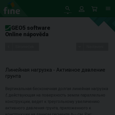
GEO5 software
Online nápověda
Stromeček
Nastavení
Линейная нагрузка - Активное давление
грунта
Вертикальная бесконечная долгая линейная нагрузка
f
, действующая на поверхность земли параллельно
конструкции, ведет к треугольному увеличению
активного давления грунта, приложенного к
конструкции на данном сегменте
h
- см. Рис.: