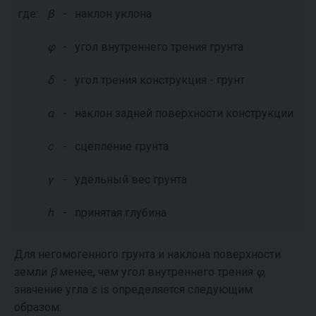
где:
β
-
наклон уклона
φ
-
угол внутреннего трения грунта
δ
-
угол трения конструкция - грунт
α
-
наклон задней поверхности конструкции
c
-
сцепление грунта
γ
-
удельный вес грунта
h
-
принятая глубина
Для негомогенного грунта и наклона поверхности
земли
β
менее, чем угол внутреннего трения
φ
,
значение угла
ε
is определяется следующим
образом: